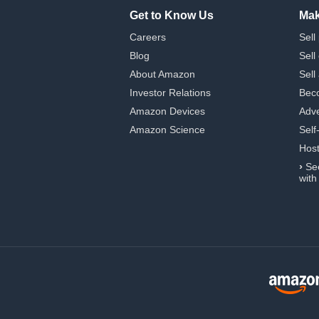
Get to Know Us
Mak
Careers
Sell
Blog
Sell
About Amazon
Sell
Investor Relations
Beco
Amazon Devices
Adve
Amazon Science
Self
Hos
›
Se
with