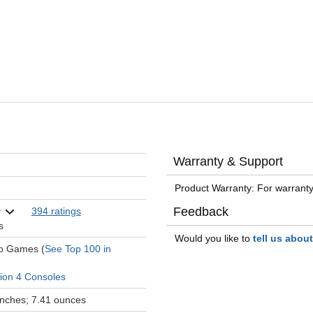
Warranty & Support
Product Warranty: For warranty
Feedback
394 ratings
s
Would you like to
tell us abou
eo Games (
See Top 100 in
tion 4 Consoles
 inches; 7.41 ounces