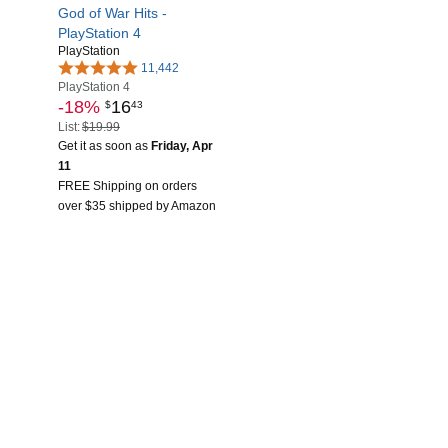
God of War Hits -
PlayStation 4
PlayStation
11,442
PlayStation 4
-18%
16
$
43
List:
$19.99
Get it as soon as
Friday, Apr
11
FREE Shipping on orders
over $35 shipped by Amazon