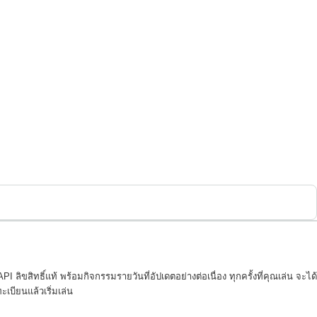
ขสิทธิ์แท้ พร้อมกิจกรรมรายวันที่อัปเดตอย่างต่อเนื่อง ทุกครั้งที่คุณเล่น จะได้
ะเบียนแล้วเริ่มเล่น