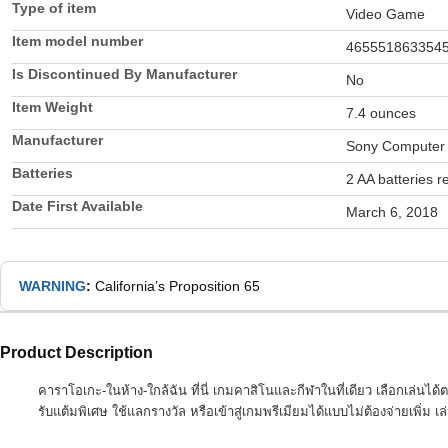
Type of item
Video Game
Item model number
465551863354
Is Discontinued By Manufacturer
No
Item Weight
7.4 ounces
Manufacturer
Sony Computer 
Batteries
2 AA batteries r
Date First Available
March 6, 2018
WARNING
:
California’s Proposition 65
Product Description
คาราโอเกะ-ในห้าง-ใกล้ฉัน ที่นี่ เกมคาสิโนและกีฬาในที่เดียว เลือกเล่นได
รับแต้มพิเศษ ใช้แลกรางวัล หรือเข้าสู่เกมพรีเมียมได้แบบไม่ต้องจ่ายเพิ่ม เ