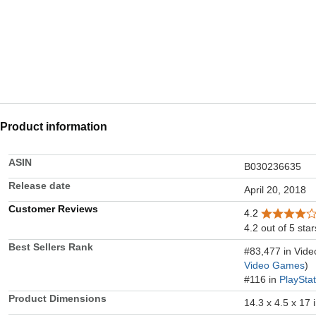
Product information
ASIN
B030236635
Release date
April 20, 2018
Customer Reviews
4.2
4.2 out of 5 star
Best Sellers Rank
#83,477 in Vid
Video Games
)
#116 in
PlaySta
Product Dimensions
14.3 x 4.5 x 17