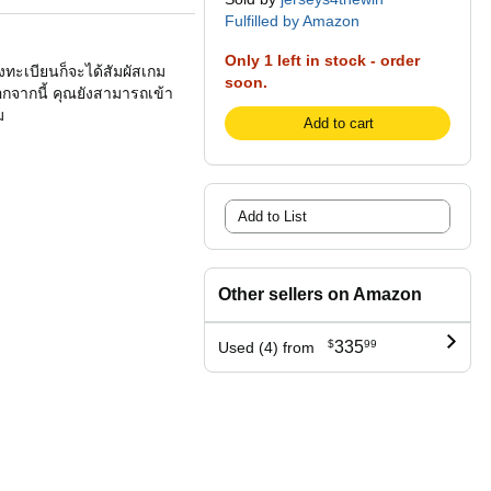
Fulfilled by Amazon
Only 1 left in stock - order
งทะเบียนก็จะได้สัมผัสเกม
soon.
อกจากนี้ คุณยังสามารถเข้า
ม
Add to cart
Add to List
Other sellers on Amazon
$
335
99
Used (4) from