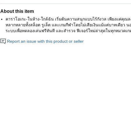
About this item
คาราโอเกะ-ในห้าง-ใกล้ฉัน เริ่มต้นความสนุกแบบไร้กังวล เพียงแค่คุณล
หลากหลายทั้งสล็อต รูเล็ต และเกมกีฬาโดยไม่เสียเงินแม้แต่บาทเดียว น
ระบบเพื่อทดลองเล่นฟรีทันที และสำรวจ ฟีเจอร์ใหม่ล่าสุดในทุกหมวดเก
Report an issue with this product or seller