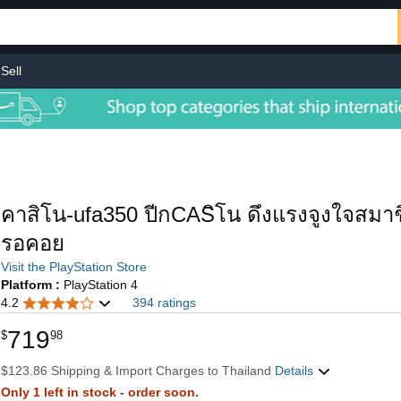
Sell
คาสิโน-ufa350 ปีกCASิโน ดึงแรงจูงใจสมาชิ
รอคอย
Visit the PlayStation Store
Platform :
PlayStation 4
4.2
394 ratings
719
$
98
$123.86 Shipping & Import Charges to Thailand
Details
Only 1 left in stock - order soon.