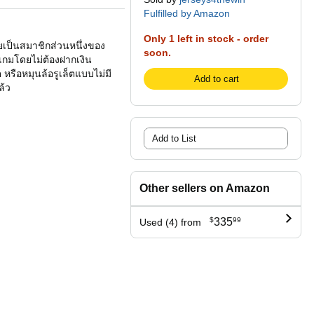
Fulfilled by Amazon
Only 1 left in stock - order
ยเป็นสมาชิกส่วนหนึ่งของ
soon.
เกมโดยไม่ต้องฝากเงิน
รือหมุนล้อรูเล็ตแบบไม่มี
Add to cart
ล้ว
Add to List
Other sellers on Amazon
$
335
99
Used (4) from