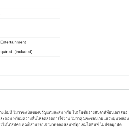
5
Entertainment
equired. (included)
งเต็มที่ ไม่ว่าจะเป็นของขวัญแต้มสะสม หรือ โปรโมชั่นรายสัปดาห์ที่อัปเดตเสมอ 
อและคอม พร้อมความลื่นไหลตลอดการใช้งาน ไม่ว่าคุณจะชอบเกมแนวหมุนวงล้อหรือส
ม้ยังไม่ได้สมัคร คุณก็สามารถเข้ามาทดลองเล่นฟรีทุกเกมได้ทันที ไม่มีข้อผูกมัด