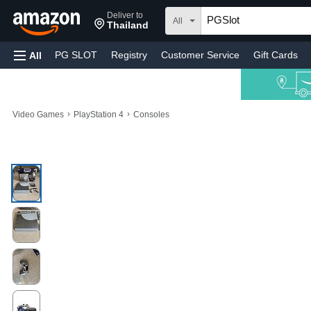
Deliver to
All
Thailand
PG SLOT
Registry
Customer Service
Gift Cards
All
›
›
Video Games
PlayStation 4
Consoles