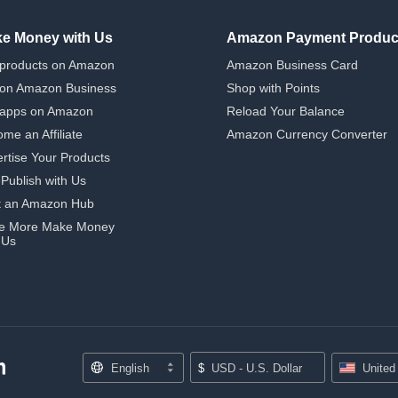
e Money with Us
Amazon Payment Produc
 products on Amazon
Amazon Business Card
 on Amazon Business
Shop with Points
 apps on Amazon
Reload Your Balance
me an Affiliate
Amazon Currency Converter
rtise Your Products
-Publish with Us
t an Amazon Hub
e More Make Money
 Us
English
$
USD - U.S. Dollar
United