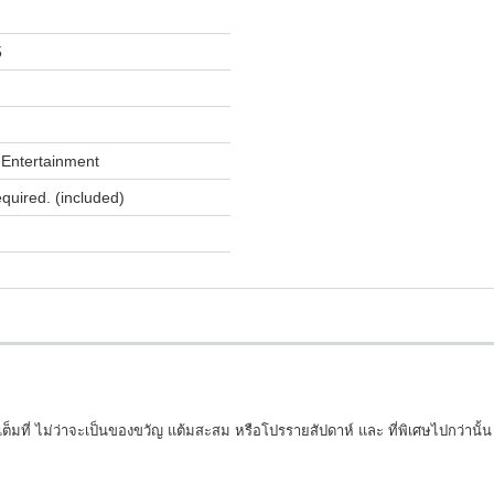
5
Entertainment
equired. (included)
ที่ ไม่ว่าจะเป็นของขวัญ แต้มสะสม หรือโปรรายสัปดาห์ และ ที่พิเศษไปกว่านั้น ย