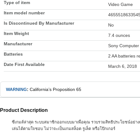
Type of item
Video Game
Item model number
465551863354
Is Discontinued By Manufacturer
No
Item Weight
7.4 ounces
Manufacturer
Sony Computer 
Batteries
2 AA batteries r
Date First Available
March 6, 2018
WARNING
:
California’s Proposition 65
Product Description
ซีเกมส์ล่าสุด ระบบสมาชิกออกแบบมาเพื่อคุณ รวบรวมสิทธิประโยชน์อย่างเต็ม
เล่นได้ตามใจชอบ ไม่ว่าจะเป็นเกมสล็อต รูเล็ต หรือโป๊กเกอร์