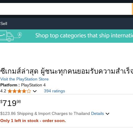
Sell
ซีเกมส์ล่าสุด ผู้ชนะทุกคนยอมรับความสำเร็
Visit the PlayStation Store
Platform :
PlayStation 4
4.2
394 ratings
719
$
98
$123.86 Shipping & Import Charges to Thailand
Details
Only 1 left in stock - order soon.