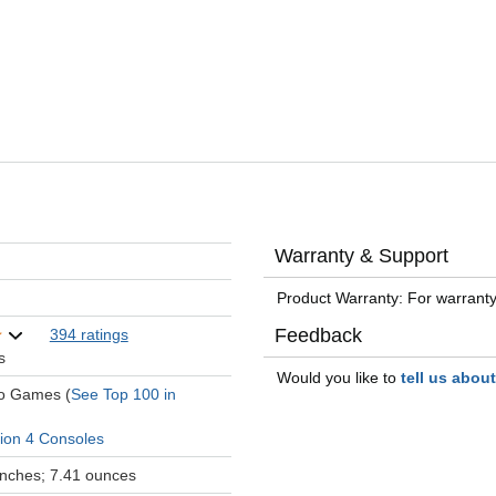
Warranty & Support
Product Warranty: For warranty
Feedback
394 ratings
s
Would you like to
tell us abou
eo Games (
See Top 100 in
tion 4 Consoles
 inches; 7.41 ounces