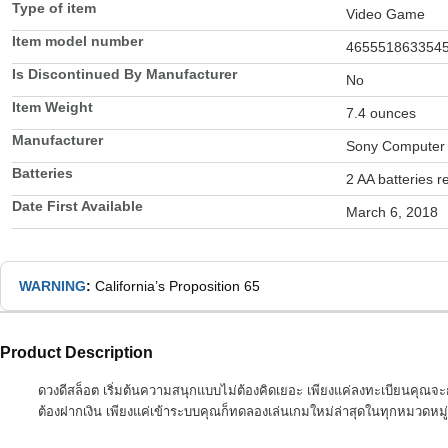
Type of item
Video Game
Item model number
465551863354
Is Discontinued By Manufacturer
No
Item Weight
7.4 ounces
Manufacturer
Sony Computer 
Batteries
2 AA batteries r
Date First Available
March 6, 2018
WARNING
:
California’s Proposition 65
Product Description
ดวงดีสล็อต เริ่มต้นความสนุกแบบไม่ต้องคิดเยอะ เพียงแค่ลงทะเบียนคุณจ
ต้องฝากเงิน เพียงแค่เข้าระบบคุณก็ทดลองเล่นเกมใหม่ล่าสุดในทุกหมวดหมู่