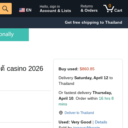
0
Returns
Hello, sign in
EN
& Orders
Cart
Account & Lists
Get free shipping to Thailand
้ casino 2026
Buy used:
$860.85
Delivery
Saturday, April 12
to
Thailand
Or fastest delivery
Thursday,
April 10
. Order within
16 hrs 8
mins
Deliver to
Thailand
Used: Very Good
|
Details
Sold by
jerseys4thewin