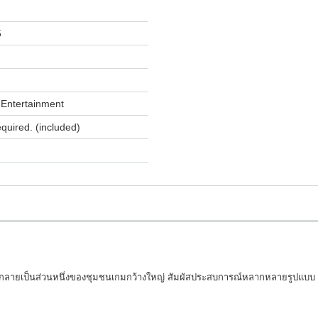
5
Entertainment
equired. (included)
ะกลายเป็นส่วนหนึ่งของชุมชนเกมกว้างใหญ่ สัมผัสประสบการณ์หลากหลายรูปแบบ ทั้