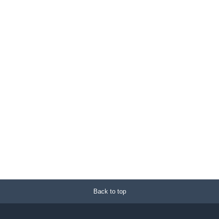
Back to top