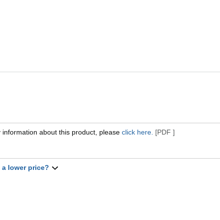
 information about this product, please
click here.
[PDF ]
t a lower price?