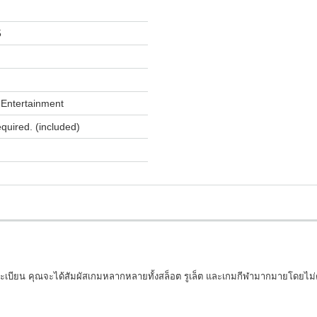
5
Entertainment
equired. (included)
งทะเบียน คุณจะได้สัมผัสเกมหลากหลายทั้งสล็อต รูเล็ต และเกมกีฬามากมายโดยไม่ต้