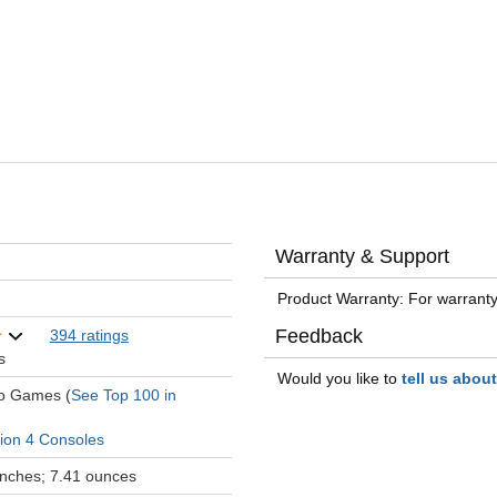
Warranty & Support
Product Warranty: For warranty
Feedback
394 ratings
s
Would you like to
tell us abou
eo Games (
See Top 100 in
tion 4 Consoles
 inches; 7.41 ounces