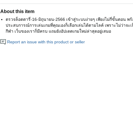
About this item
ตรวจล็อตตารี่-16-มิถุนายน-2566 เข้าสู่ระบบง่ายๆ เพียงไม่กี่ขั้นตอน พ
ประสบการณ์การเล่นเกมที่คุณเองก็เลือกเล่นได้ตามไลค์ เพราะไม่ว่าจะ
กีฬา เว็บของเราก็มีครบ แถมยังอัปเดตเกมใหม่ล่าสุดอยู่เสมอ
Report an issue with this product or seller