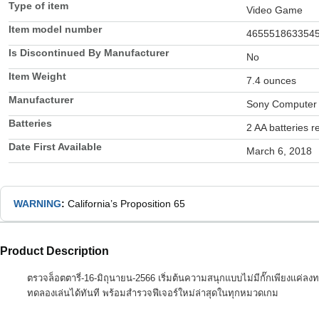
Type of item
Video Game
Item model number
465551863354
Is Discontinued By Manufacturer
No
Item Weight
7.4 ounces
Manufacturer
Sony Computer 
Batteries
2 AA batteries r
Date First Available
March 6, 2018
WARNING
:
California’s Proposition 65
Product Description
ตรวจล็อตตารี่-16-มิถุนายน-2566 เริ่มต้นความสนุกแบบไม่มีกั๊กเพียงแค่ล
ทดลองเล่นได้ทันที พร้อมสำรวจฟีเจอร์ใหม่ล่าสุดในทุกหมวดเกม