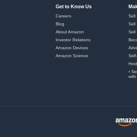
Get to Know Us
Mak
Careers
Sell
Blog
Sell
About Amazon
Sell
Investor Relations
Beco
Amazon Devices
Adve
Amazon Science
Self
Hos
›
Se
with