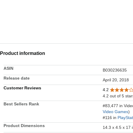
Product information
ASIN
B030236635
Release date
April 20, 2018
Customer Reviews
4.2
4.2 out of 5 star
Best Sellers Rank
#83,477 in Vid
Video Games
)
#116 in
PlaySta
Product Dimensions
14.3 x 4.5 x 17