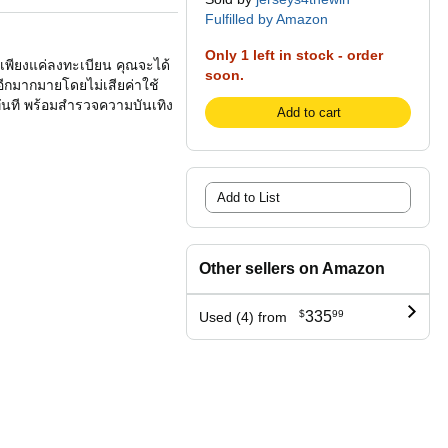
Fulfilled by Amazon
Only 1 left in stock - order
 เพียงแค่ลงทะเบียน คุณจะได้
soon.
อีกมากมายโดยไม่เสียค่าใช้
ทันที พร้อมสำรวจความบันเทิง
Add to cart
Add to List
Other sellers on Amazon
$
335
99
Used (4) from