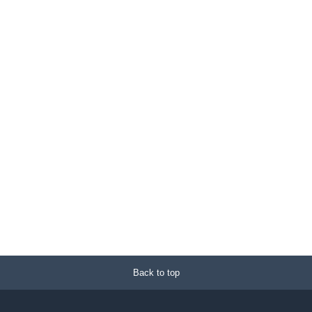
Back to top