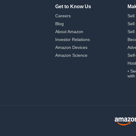
Get to Know Us
Mak
Careers
Sell
Blog
Sell
About Amazon
Sell
Investor Relations
Beco
Amazon Devices
Adve
Amazon Science
Self
Hos
›
Se
with