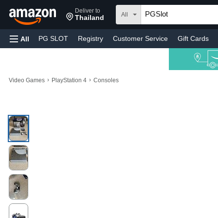
Deliver to
All
Thailand
PG SLOT
Registry
Customer Service
Gift Cards
All
›
›
Video Games
PlayStation 4
Consoles