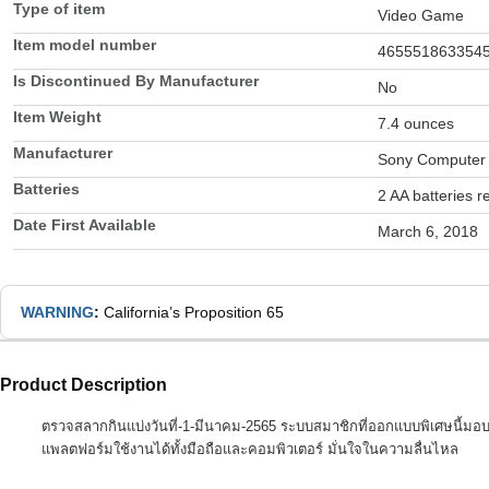
Type of item
Video Game
Item model number
465551863354
Is Discontinued By Manufacturer
No
Item Weight
7.4 ounces
Manufacturer
Sony Computer 
Batteries
2 AA batteries r
Date First Available
March 6, 2018
WARNING
:
California’s Proposition 65
Product Description
ตรวจสลากกินแบ่งวันที่-1-มีนาคม-2565 ระบบสมาชิกที่ออกแบบพิเศษนี้มอบส
แพลตฟอร์มใช้งานได้ทั้งมือถือและคอมพิวเตอร์ มั่นใจในความลื่นไหล