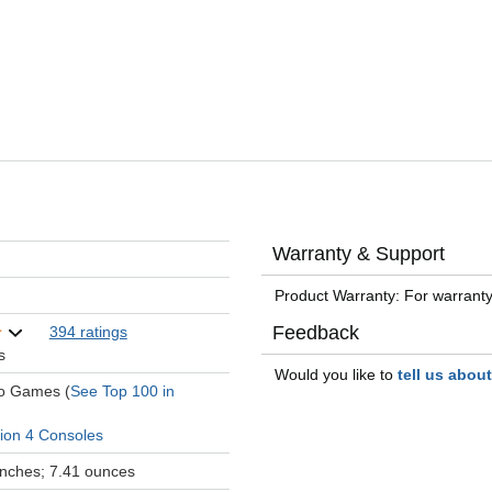
Warranty & Support
Product Warranty: For warranty
Feedback
394 ratings
s
Would you like to
tell us abou
eo Games (
See Top 100 in
tion 4 Consoles
 inches; 7.41 ounces