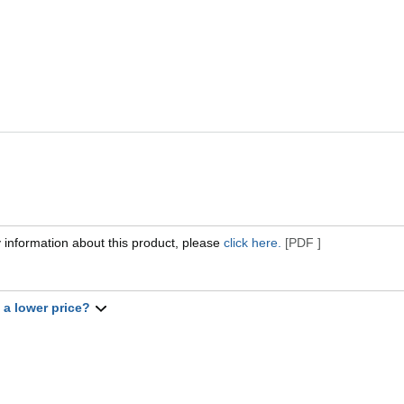
 information about this product, please
click here.
[PDF ]
t a lower price?