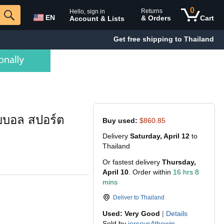
0
Returns
Hello, sign in
EN
& Orders
Cart
Account & Lists
Get free shipping to Thailand
บบอล สปอร์ต
Buy used:
$860.85
Delivery
Saturday, April 12
to
Thailand
Or fastest delivery
Thursday,
April 10
. Order within
16 hrs 8
mins
Deliver to
Thailand
Used: Very Good
|
Details
Sold by
jerseys4thewin