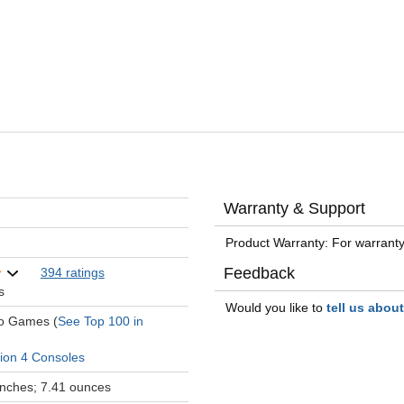
Warranty & Support
Product Warranty: For warranty
Feedback
394 ratings
s
Would you like to
tell us abou
eo Games (
See Top 100 in
tion 4 Consoles
 inches; 7.41 ounces