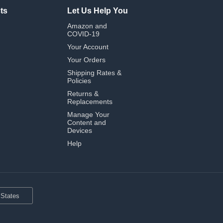
ts
Let Us Help You
Amazon and
COVID-19
Your Account
Your Orders
Shipping Rates &
Policies
Returns &
Replacements
Manage Your
Content and
Devices
Help
 States