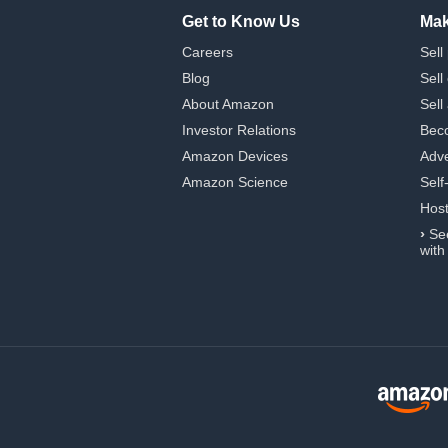
Get to Know Us
Mak
Careers
Sell
Blog
Sell
About Amazon
Sell
Investor Relations
Beco
Amazon Devices
Adve
Amazon Science
Self
Hos
›
Se
with