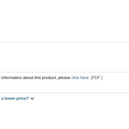
 information about this product, please
click here.
[PDF ]
t a lower price?