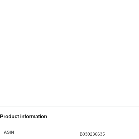
Product information
ASIN
B030236635