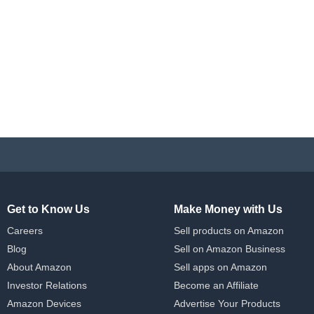
Get to Know Us
Make Money with Us
Careers
Sell products on Amazon
Blog
Sell on Amazon Business
About Amazon
Sell apps on Amazon
Investor Relations
Become an Affiliate
Amazon Devices
Advertise Your Products