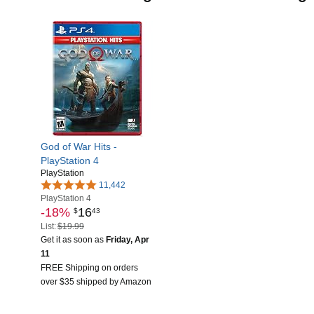
God of War Hits -
PlayStation 4
PlayStation
11,442
PlayStation 4
-18%
16
$
43
List:
$19.99
Get it as soon as
Friday, Apr
11
FREE Shipping on orders
over $35 shipped by Amazon