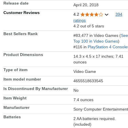
Release date
April 20, 2018
Customer Reviews
4.2
394
ratings
4.2 out of 5 stars
Best Sellers Rank
#83,477 in Video Games (
See
Top 100 in Video Games
)
#116 in
PlayStation 4 Console
Product Dimensions
14.3 x 4.5 x 17 inches; 7.41
ounces
Type of item
Video Game
Item model number
4655518633545
Is Discontinued By Manufacturer
No
Item Weight
7.4 ounces
Manufacturer
Sony Computer Entertainmen
Batteries
2 AA batteries required.
(included)