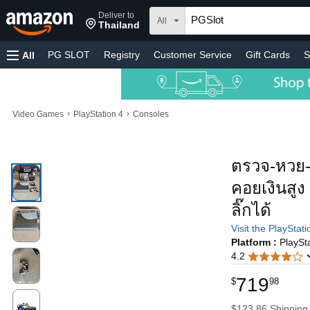
Deliver to
All
Thailand
PG SLOT
Registry
Customer Service
Gift Cards
S
All
›
›
Video Games
PlayStation 4
Consoles
ตรวจ-หวย-
คอยเงินสูง
ลิ๊กได้
Visit the PlayStat
Platform :
PlaySt
4.2
719
$
98
$123.86 Shipping