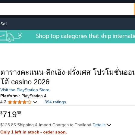
Sell
ตารางคะแนน-ลีกเอิง-ฝรั่งเศส โปรโมชั่นอ
โต้ casino 2026
Visit the PlayStation Store
Platform :
PlayStation 4
4.2
394 ratings
719
$
98
$123.86 Shipping & Import Charges to Thailand
Details
Only 1 left in stock - order soon.