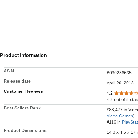
Product information
ASIN
B030236635
Release date
April 20, 2018
Customer Reviews
4.2
4.2 out of 5 star
Best Sellers Rank
#83,477 in Vid
Video Games
)
#116 in
PlaySta
Product Dimensions
14.3 x 4.5 x 17