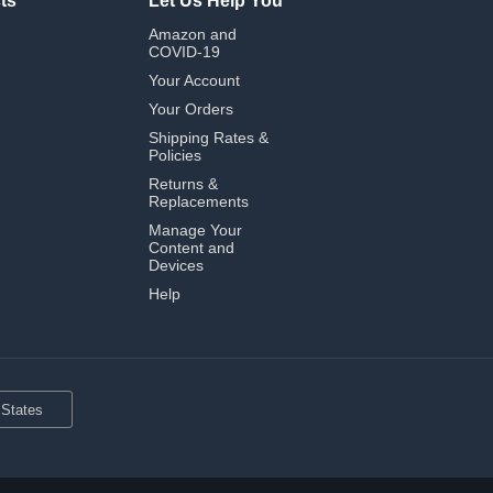
ts
Let Us Help You
Amazon and
COVID-19
Your Account
Your Orders
Shipping Rates &
Policies
Returns &
Replacements
Manage Your
Content and
Devices
Help
 States