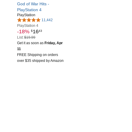
God of War Hits -
PlayStation 4
PlayStation
11,442
PlayStation 4
-18%
16
$
43
List:
$19.99
Get it as soon as
Friday, Apr
11
FREE Shipping on orders
over $35 shipped by Amazon