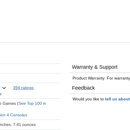
Warranty & Support
Product Warranty: For warranty
Feedback
394 ratings
s
Would you like to
tell us abou
eo Games (
See Top 100 in
tion 4 Consoles
 inches; 7.41 ounces