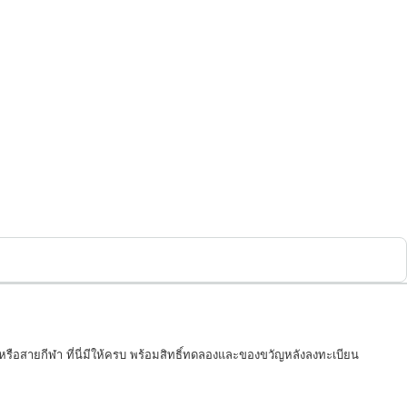
หรือสายกีฬา ที่นี่มีให้ครบ พร้อมสิทธิ์ทดลองและของขวัญหลังลงทะเบียน