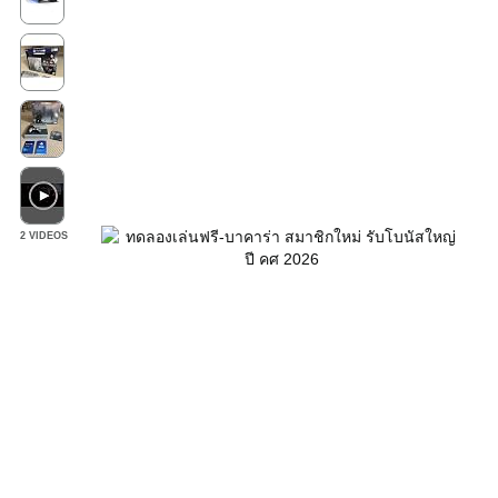
2 VIDEOS