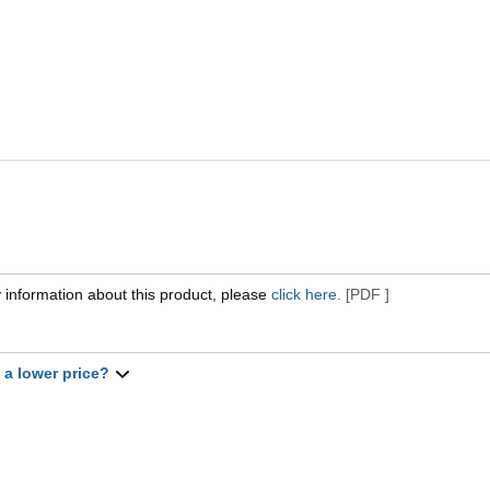
 information about this product, please
click here.
[PDF ]
t a lower price?