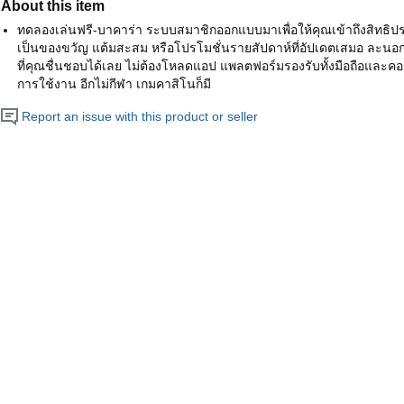
About this item
ทดลองเล่นฟรี-บาคาร่า ระบบสมาชิกออกแบบมาเพื่อให้คุณเข้าถึงสิทธิประโ
เป็นของขวัญ แต้มสะสม หรือโปรโมชั่นรายสัปดาห์ที่อัปเดตเสมอ ละนอก
ที่คุณชื่นชอบได้เลย ไม่ต้องโหลดแอป แพลตฟอร์มรองรับทั้งมือถือและ
การใช้งาน อีกไม่กีฬา เกมคาสิโนก็มี
Report an issue with this product or seller