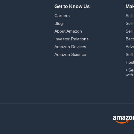
Get to Know Us
Mak
Careers
Sell
Blog
Sell
About Amazon
Sell
Investor Relations
Beco
Amazon Devices
Adve
Amazon Science
Self
Hos
›
Se
with