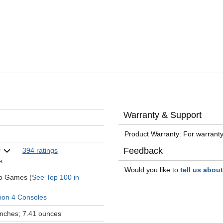
Warranty & Support
Product Warranty: For warranty
Feedback
394 ratings
s
Would you like to
tell us abou
eo Games (
See Top 100 in
tion 4 Consoles
 inches; 7.41 ounces