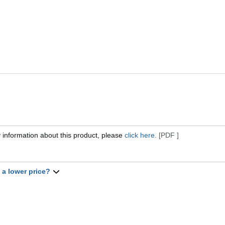
 information about this product, please
click here.
[PDF ]
t a lower price?