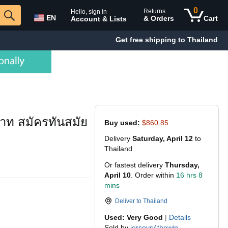
0
Returns
Hello, sign in
EN
& Orders
Cart
Account & Lists
Get free shipping to Thailand
าท สมัครทันสมัย
Buy used:
$860.85
Delivery
Saturday, April 12
to
Thailand
Or fastest delivery
Thursday,
April 10
. Order within
16 hrs 8
mins
Deliver to
Thailand
Used: Very Good
|
Details
Sold by
jerseys4thewin