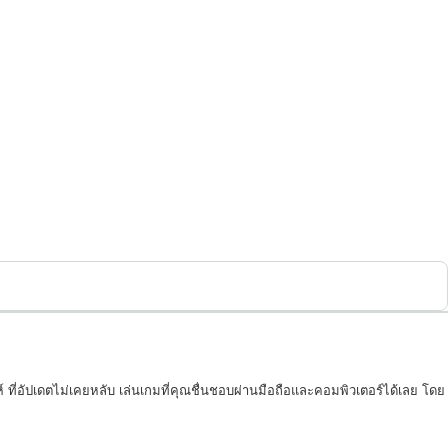
ี่อัปเดตไม่เคยหลับ เล่นเกมที่คุณชื่นชอบผ่านมือถือและคอมพิวเตอร์ได้เลย โดย