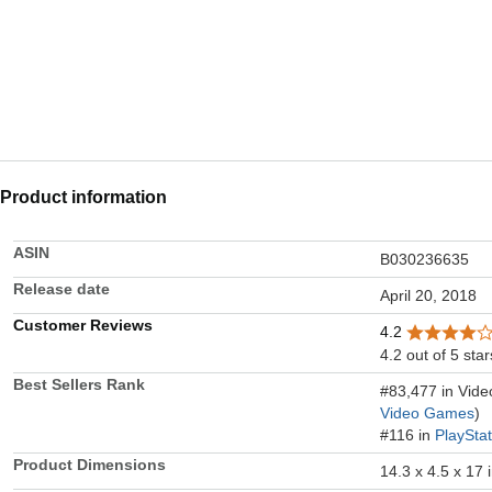
Product information
ASIN
B030236635
Release date
April 20, 2018
Customer Reviews
4.2
4.2 out of 5 star
Best Sellers Rank
#83,477 in Vid
Video Games
)
#116 in
PlaySta
Product Dimensions
14.3 x 4.5 x 17