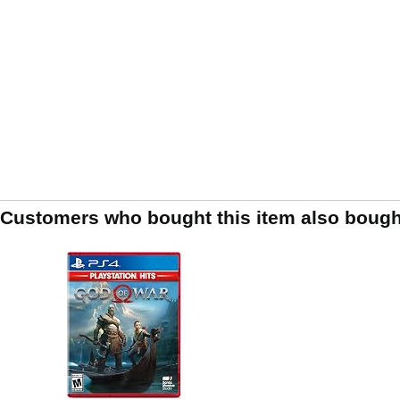
Customers who bought this item also bough