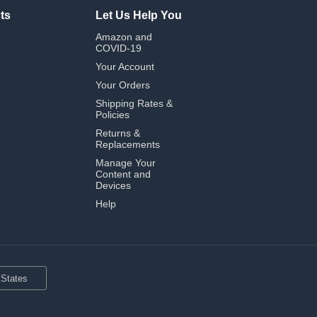
ts
Let Us Help You
Amazon and
COVID-19
Your Account
Your Orders
Shipping Rates &
Policies
Returns &
Replacements
Manage Your
Content and
Devices
Help
 States