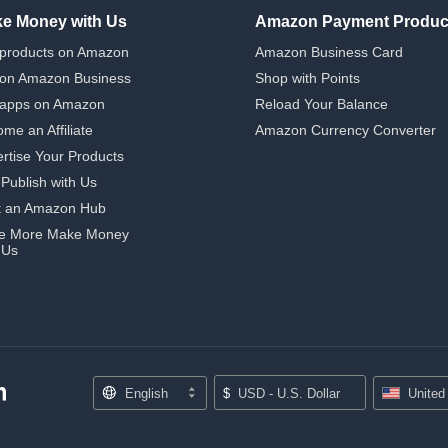
e Money with Us
Amazon Payment Produc
 products on Amazon
Amazon Business Card
 on Amazon Business
Shop with Points
 apps on Amazon
Reload Your Balance
me an Affiliate
Amazon Currency Converter
rtise Your Products
-Publish with Us
t an Amazon Hub
e More Make Money
 Us
English
$
USD - U.S. Dollar
United