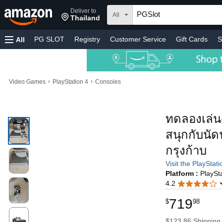
Deliver to
All
Thailand
PG SLOT
Registry
Customer Service
Gift Cards
S
All
›
›
Video Games
PlayStation 4
Consoles
ทดลองเล่น
สนุกกับนั
กรุงก้าบ
Visit the PlayStat
Platform :
PlaySt
4.2
719
$
98
$123.86 Shipping