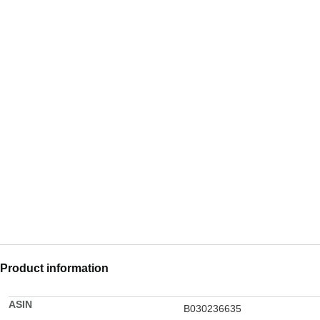
Product information
ASIN
B030236635