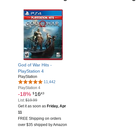
God of War Hits -
PlayStation 4
PlayStation
11,442
PlayStation 4
-18%
16
$
43
List:
$19.99
Get it as soon as
Friday, Apr
11
FREE Shipping on orders
over $35 shipped by Amazon