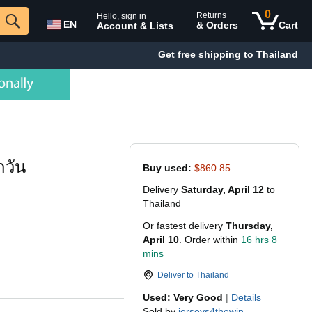
0
Returns
Hello, sign in
EN
& Orders
Cart
Account & Lists
Get free shipping to Thailand
กวัน
Buy used:
$860.85
Delivery
Saturday, April 12
to
Thailand
Or fastest delivery
Thursday,
April 10
. Order within
16 hrs 8
mins
Deliver to
Thailand
Used: Very Good
|
Details
Sold by
jerseys4thewin