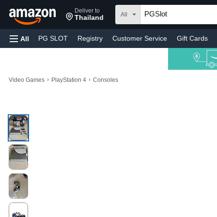
Deliver to
All
Thailand
PG SLOT
Registry
Customer Service
Gift Cards
All
›
›
Video Games
PlayStation 4
Consoles