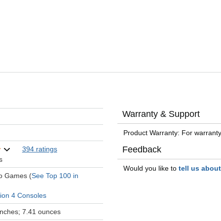
Warranty & Support
Product Warranty: For warranty
Feedback
394 ratings
s
Would you like to
tell us abou
eo Games (
See Top 100 in
tion 4 Consoles
 inches; 7.41 ounces