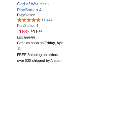
God of War Hits -
PlayStation 4
PlayStation
11,442
PlayStation 4
-18%
16
$
43
List:
$19.99
Get it as soon as
Friday, Apr
11
FREE Shipping on orders
over $35 shipped by Amazon