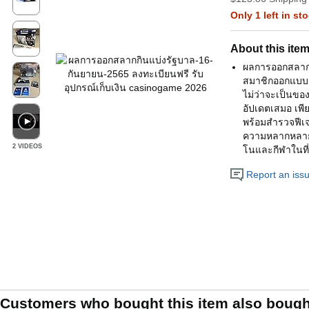
Only 1 left in st
About this ite
ผลการออกสลากก
สมาชิกออกแบบมาเ
ไม่ว่าจะเป็นขอ
อัปเดตเสมอ เพี
พร้อมสำรวจฟีเจ
ความหลากหลาย 
2 VIDEOS
โนและกีฬาในที่
Report an issue
Customers who bought this item also bough