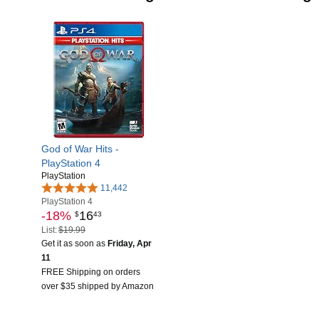
God of War Hits -
PlayStation 4
PlayStation
11,442
PlayStation 4
-18%
16
$
43
List:
$19.99
Get it as soon as
Friday, Apr
11
FREE Shipping on orders
over $35 shipped by Amazon