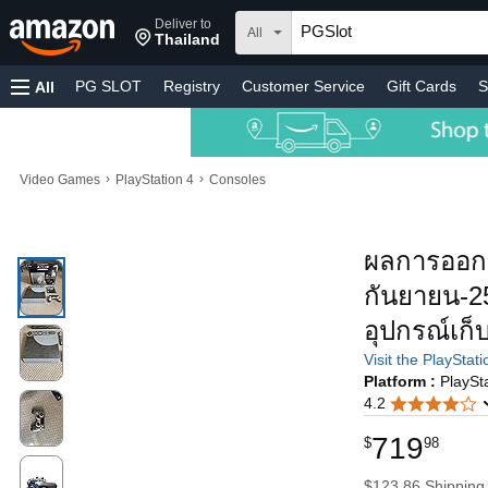
Deliver to
All
Thailand
PG SLOT
Registry
Customer Service
Gift Cards
S
All
›
›
Video Games
PlayStation 4
Consoles
ผลการออกส
กันยายน-25
อุปกรณ์เก็
Visit the PlayStat
Platform :
PlaySt
4.2
719
$
98
$123.86 Shipping