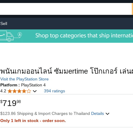
Sell
พนันเกมออนไลน์ ซัมมertime โป๊กเกอร์ เล่น
Visit the PlayStation Store
Platform :
PlayStation 4
4.2
394 ratings
719
$
98
$123.86 Shipping & Import Charges to Thailand
Details
Only 1 left in stock - order soon.