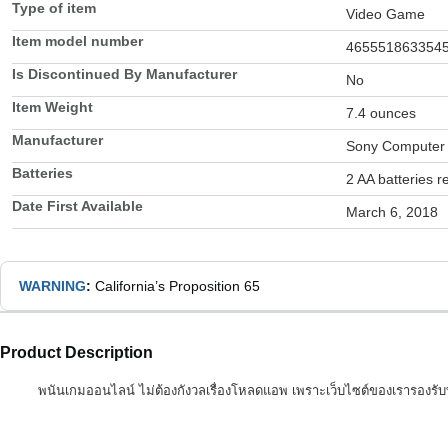
Type of item
Video Game
Item model number
465551863354
Is Discontinued By Manufacturer
No
Item Weight
7.4 ounces
Manufacturer
Sony Computer 
Batteries
2 AA batteries r
Date First Available
March 6, 2018
WARNING
:
California’s Proposition 65
Product Description
พนันเกมออนไลน์ ไม่ต้องกังวลเรื่องโหลดแอพ เพราะเว็บไซต์ของเรารองรับท