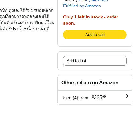
Fulfilled by Amazon
าชิก คุณจะได้สัมผัสเกมหลาก
คร คุณก็สามารถทดลองเล่นได้
Only 1 left in stock - order
ทันที พร้อมสำรวจ ฟีเจอร์ใหม่
soon.
สิทธิประโยชน์อย่างเต็มที่
Add to cart
Add to List
Other sellers on Amazon
$
335
99
Used (4) from