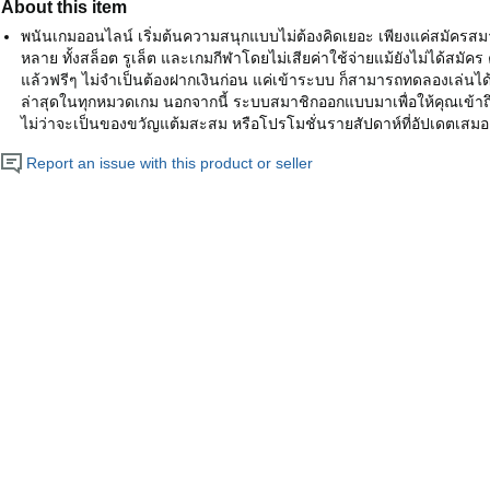
About this item
พนันเกมออนไลน์ เริ่มต้นความสนุกแบบไม่ต้องคิดเยอะ เพียงแค่สมัครสม
หลาย ทั้งสล็อต รูเล็ต และเกมกีฬาโดยไม่เสียค่าใช้จ่ายแม้ยังไม่ได้สมั
แล้วฟรีๆ ไม่จำเป็นต้องฝากเงินก่อน แค่เข้าระบบ ก็สามารถทดลองเล่นได้
ล่าสุดในทุกหมวดเกม นอกจากนี้ ระบบสมาชิกออกแบบมาเพื่อให้คุณเข้าถึง
ไม่ว่าจะเป็นของขวัญแต้มสะสม หรือโปรโมชั่นรายสัปดาห์ที่อัปเดตเสมอ
Report an issue with this product or seller