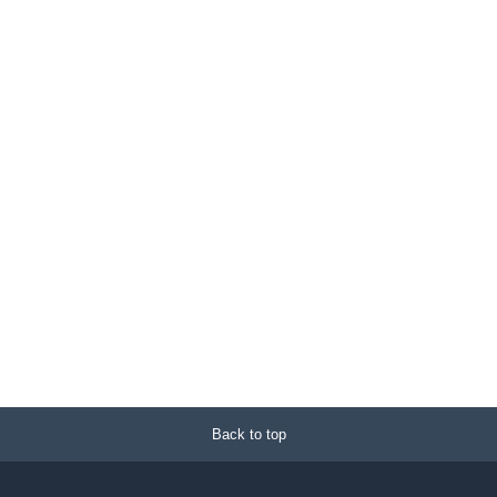
Back to top