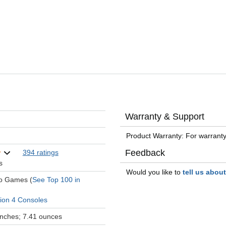
Warranty & Support
Product Warranty: For warranty
Feedback
394 ratings
s
Would you like to
tell us abou
eo Games (
See Top 100 in
tion 4 Consoles
 inches; 7.41 ounces