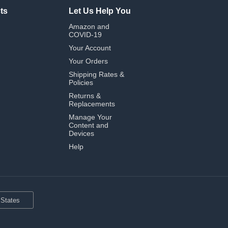
ts
Let Us Help You
Amazon and
COVID-19
Your Account
Your Orders
Shipping Rates &
Policies
Returns &
Replacements
Manage Your
Content and
Devices
Help
 States