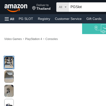
Deliver to
All
Thailand
PG SLOT
Registry
Customer Service
Gift Cards
All
›
›
Video Games
PlayStation 4
Consoles