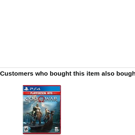
Customers who bought this item also bough