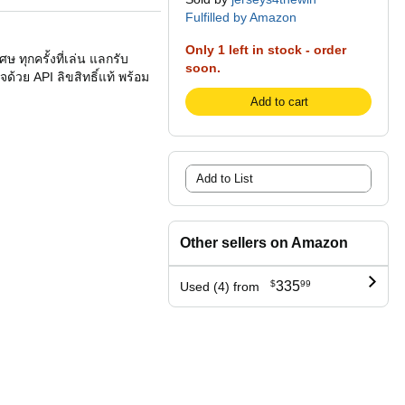
Fulfilled by Amazon
Only 1 left in stock - order
 ทุกครั้งที่เล่น แลกรับ
soon.
จด้วย API ลิขสิทธิ์แท้ พร้อม
Add to cart
Add to List
Other sellers on Amazon
$
335
99
Used (4) from