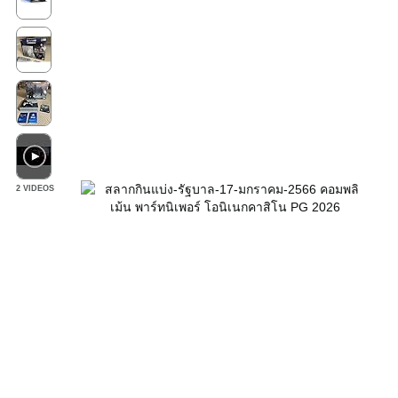
2 VIDEOS