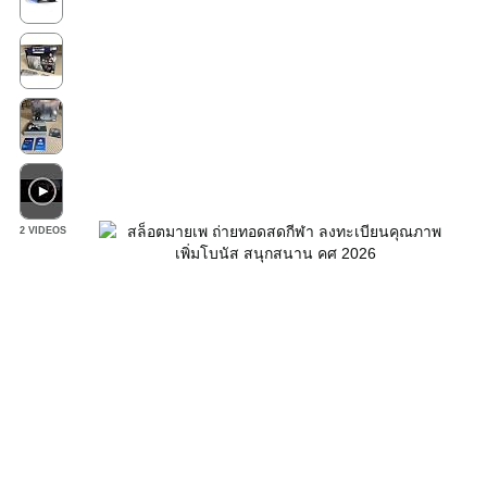
2 VIDEOS