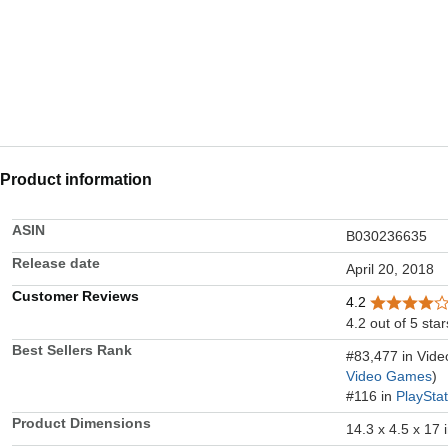
Product information
ASIN
B030236635
Release date
April 20, 2018
Customer Reviews
4.2
4.2 out of 5 star
Best Sellers Rank
#83,477 in Vid
Video Games
)
#116 in
PlaySta
Product Dimensions
14.3 x 4.5 x 17