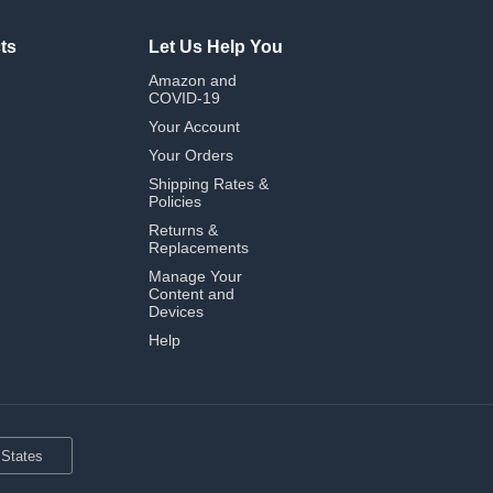
ts
Let Us Help You
Amazon and
COVID-19
Your Account
Your Orders
Shipping Rates &
Policies
Returns &
Replacements
Manage Your
Content and
Devices
Help
 States