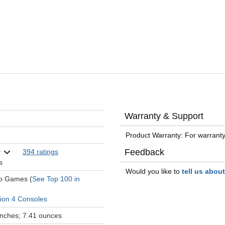
Warranty & Support
Product Warranty: For warranty
Feedback
394 ratings
s
Would you like to
tell us abou
eo Games (
See Top 100 in
tion 4 Consoles
 inches; 7.41 ounces