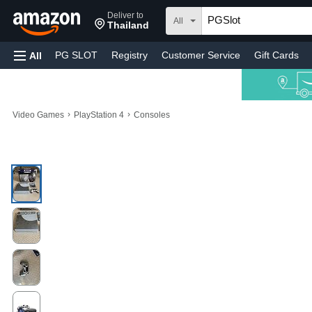
Deliver to
All
Thailand
PG SLOT
Registry
Customer Service
Gift Cards
All
›
›
Video Games
PlayStation 4
Consoles