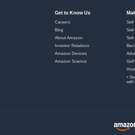
Get to Know Us
Mak
Careers
Sell
Blog
Sell
About Amazon
Sell
Investor Relations
Beco
Amazon Devices
Adve
Amazon Science
Self
Hos
›
Se
with