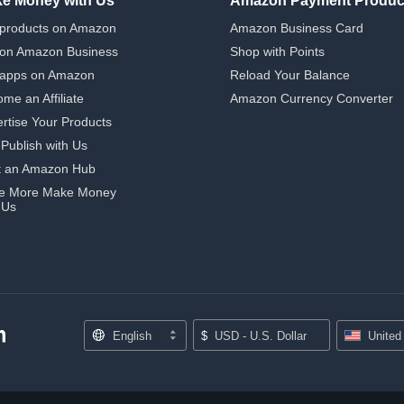
e Money with Us
Amazon Payment Produc
 products on Amazon
Amazon Business Card
 on Amazon Business
Shop with Points
 apps on Amazon
Reload Your Balance
me an Affiliate
Amazon Currency Converter
rtise Your Products
-Publish with Us
t an Amazon Hub
e More Make Money
 Us
English
$
USD - U.S. Dollar
United