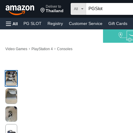
Deliver to
All
Thailand
PG SLOT
Registry
Customer Service
Gift Cards
All
›
›
Video Games
PlayStation 4
Consoles