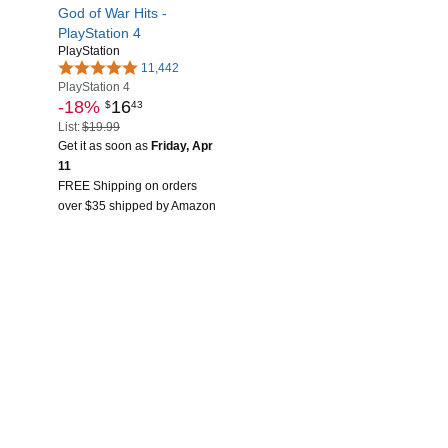
God of War Hits -
PlayStation 4
PlayStation
11,442
PlayStation 4
-18%
16
$
43
List:
$19.99
Get it as soon as
Friday, Apr
11
FREE Shipping on orders
over $35 shipped by Amazon