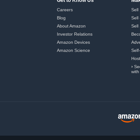
Get to Know Us
Mak
Careers
Sell
Blog
Sell
About Amazon
Sell
Investor Relations
Beco
Amazon Devices
Adve
Amazon Science
Self
Hos
›
Se
with