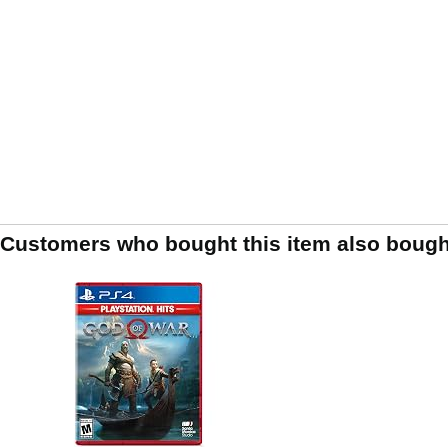
Customers who bought this item also bough