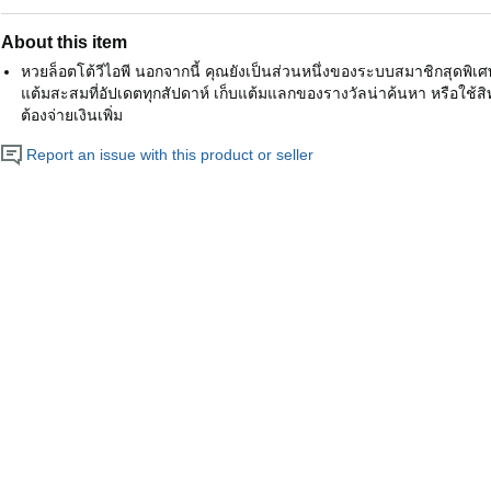
About this item
หวยล็อตโต้วีไอพี นอกจากนี้ คุณยังเป็นส่วนหนึ่งของระบบสมาชิกสุดพิเ
แต้มสะสมที่อัปเดตทุกสัปดาห์ เก็บแต้มแลกของรางวัลน่าค้นหา หรือใช้สิท
ต้องจ่ายเงินเพิ่ม
Report an issue with this product or seller