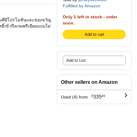
Fulfilled by Amazon
Only 1 left in stock - order
ศษที่มีโปรโมชั่นและของขวัญ
soon.
ธิ์เข้าถึงเกมพรีเมียมแบบไม่
Add to cart
Add to List
Other sellers on Amazon
$
335
99
Used (4) from