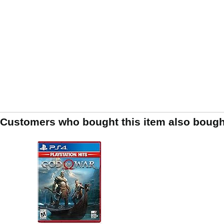
Customers who bought this item also bough