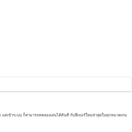
ย แค่เข้าระบบ ก็สามารถทดลองเล่นได้ทันที กับฟีเจอร์ใหม่ล่าสุดในทุกหมวดเกม