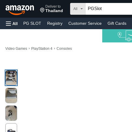
Deliver to
All
Thailand
PG SLOT
Registry
Customer Service
Gift Cards
All
›
›
Video Games
PlayStation 4
Consoles