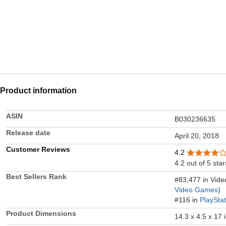
Product information
ASIN
B030236635
Release date
April 20, 2018
Customer Reviews
4.2
4.2 out of 5 star
Best Sellers Rank
#83,477 in Vid
Video Games
)
#116 in
PlaySta
Product Dimensions
14.3 x 4.5 x 17