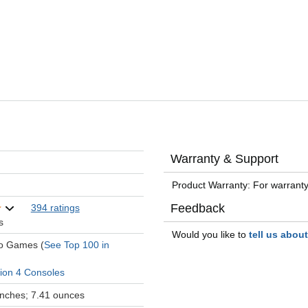
Warranty & Support
Product Warranty: For warranty
Feedback
394 ratings
s
Would you like to
tell us abou
eo Games (
See Top 100 in
tion 4 Consoles
 inches; 7.41 ounces