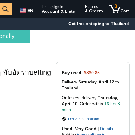
0
Returns
Hello, sign in
EN
& Orders
Cart
Account & Lists
Get free shipping to Thailand
 กับอัตราบetting
Buy used:
$860.85
Delivery
Saturday, April 12
to
Thailand
Or fastest delivery
Thursday,
April 10
. Order within
16 hrs 8
mins
Deliver to
Thailand
Used: Very Good
|
Details
Sold by
jerseys4thewin