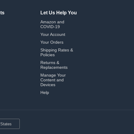
ts
Let Us Help You
Amazon and
COVID-19
Your Account
Your Orders
Shipping Rates &
Policies
Returns &
Replacements
Manage Your
Content and
Devices
Help
 States