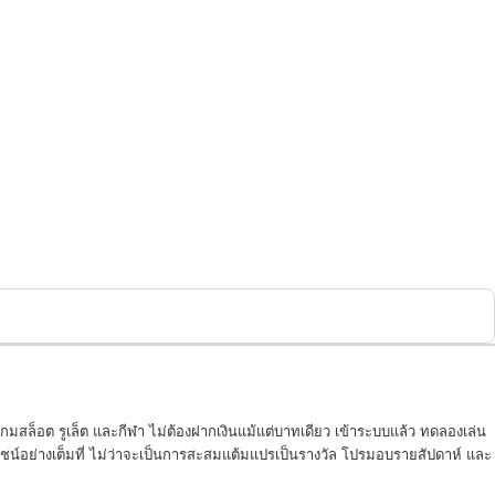
มสล็อต รูเล็ต และกีฬา ไม่ต้องฝากเงินแม้แต่บาทเดียว เข้าระบบแล้ว ทดลองเล่น
ชน์อย่างเต็มที่ ไม่ว่าจะเป็นการสะสมแต้มแปรเป็นรางวัล โปรมอบรายสัปดาห์ และ