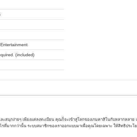
5
Entertainment
equired. (included)
ละสนุกง่ายๆ เพียงแค่ลงทะเบียน คุณก็จะเข้าสู่โลกของเกมคาสิโนกับหลากหลาย เก
อะไรที่มากกว่านั้น ระบบสมาชิกของเราออกแบบมาเพื่อคุณโดยเฉพาะ ให้สิทธิประโย