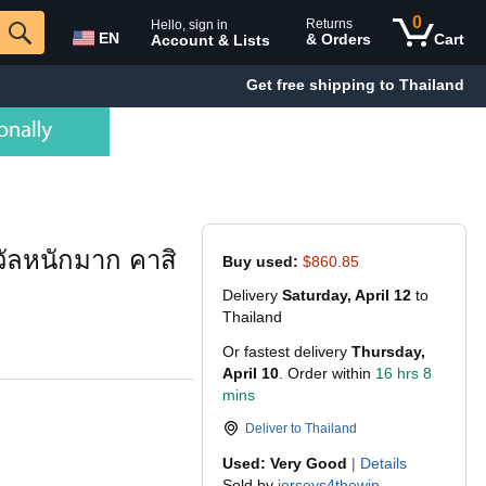
0
Returns
Hello, sign in
EN
& Orders
Cart
Account & Lists
Get free shipping to Thailand
งวัลหนักมาก คาสิ
Buy used:
$860.85
Delivery
Saturday, April 12
to
Thailand
Or fastest delivery
Thursday,
April 10
. Order within
16 hrs 8
mins
Deliver to
Thailand
Used: Very Good
|
Details
Sold by
jerseys4thewin