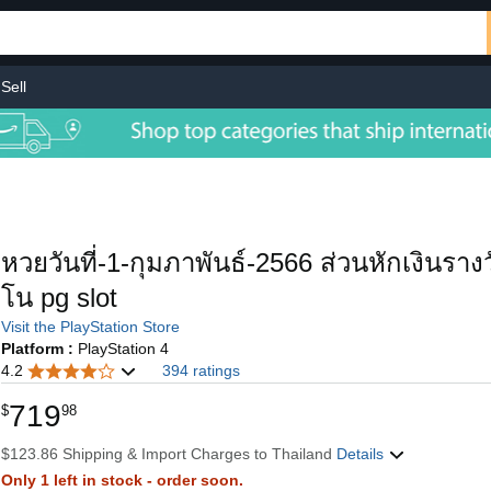
Sell
หวยวันที่-1-กุมภาพันธ์-2566 ส่วนหักเงินรา
โน pg slot
Visit the PlayStation Store
Platform :
PlayStation 4
4.2
394 ratings
719
$
98
$123.86 Shipping & Import Charges to Thailand
Details
Only 1 left in stock - order soon.