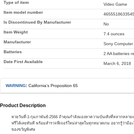
Type of item
Video Game
Item model number
465551863354
Is Discontinued By Manufacturer
No
Item Weight
7.4 ounces
Manufacturer
Sony Computer 
Batteries
2 AA batteries r
Date First Available
March 6, 2018
WARNING
:
California’s Proposition 65
Product Description
หวยวันที่-1-กุมภาพันธ์-2566 ถ้าคุณกำลังมองหาความบันเทิงที่หลากหลายแ
ฟรีได้เลยทันที พร้อมสำรวจฟีเจอร์ใหม่ล่าสุดในทุกหมวดเกม อยากรู้ว่ามี
ของขวัญพิเศษ