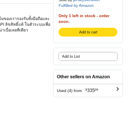
Fulfilled by Amazon
Only 1 left in stock - order
์มของเรารองรับทั้งมือถือและ
soon.
I ลิขสิทธิ์แท้ ในตัวระบบเพื่อ
่าเบื่อเลยทีเดียว
Add to cart
Add to List
Other sellers on Amazon
$
335
99
Used (4) from