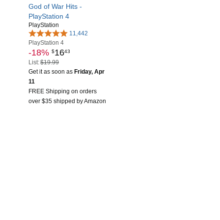
God of War Hits -
PlayStation 4
PlayStation
11,442
PlayStation 4
-18%
16
$
43
List:
$19.99
Get it as soon as
Friday, Apr
11
FREE Shipping on orders
over $35 shipped by Amazon