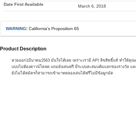
Date First Available
March 6, 2018
WARNING
:
California’s Proposition 65
Product Description
หวยออก1มีนาคม2563 มั่นใจได้เลย เพราะเรามี API ลิขสิทธิ์แท้ ทำให้คุณ
แบบไม่ต้องดาวน์โหลด แถมยังเล่นฟรี มีระบบสะสมแต้มแลกของรางวัล และก
ยังไม่ได้สมัครก็สามารถเข้ามาทดลองเล่นได้ฟรีไม่มีข้อผูกมัด