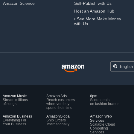
Amazon Science
Self-Publish with Us
Host an Amazon Hub
›
See More Make Money
with Us
English
Amazon Music
Amazon Ads
6pm
Stream millions
Reach customers
Score deals
of songs
wherever they
on fashion brands
spend their time
Amazon Business
AmazonGlobal
Amazon Web
Everything For
Ship Orders
Services
Your Business
Internationally
Scalable Cloud
Computing
Services