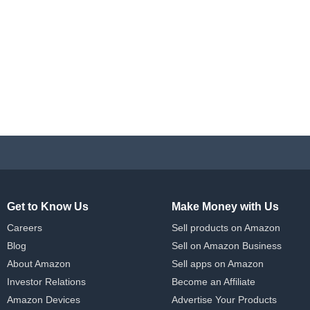
Get to Know Us
Make Money with Us
Careers
Sell products on Amazon
Blog
Sell on Amazon Business
About Amazon
Sell apps on Amazon
Investor Relations
Become an Affiliate
Amazon Devices
Advertise Your Products