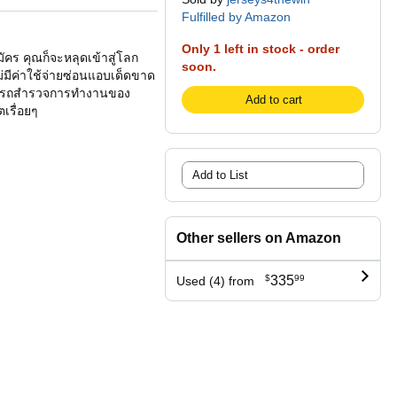
Fulfilled by Amazon
Only 1 left in stock - order
คร คุณก็จะหลุดเข้าสู่โลก
soon.
ม่มีค่าใช้จ่ายซ่อนแอบเด็ดขาด
ามารถสำรวจการทำงานของ
Add to cart
เรื่อยๆ
Add to List
Other sellers on Amazon
$
335
99
Used (4) from