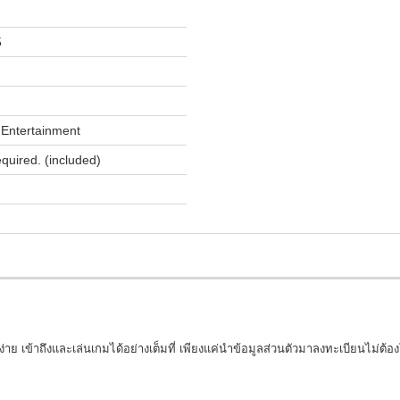
5
Entertainment
equired. (included)
่าย เข้าถึงและเล่นเกมได้อย่างเต็มที่ เพียงแค่นำข้อมูลส่วนตัวมาลงทะเบียนไม่