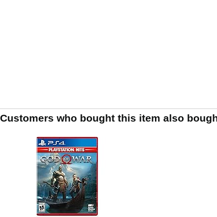
Customers who bought this item also bough