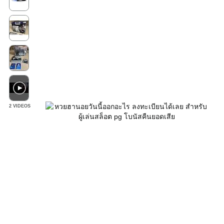
2 VIDEOS