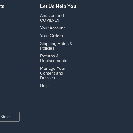
ts
Let Us Help You
Amazon and
COVID-19
Your Account
Your Orders
Shipping Rates &
Policies
Returns &
Replacements
Manage Your
Content and
Devices
Help
 States