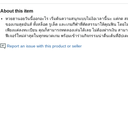
About this item
หวยฮานอยวันนี้ออกอะไร เริ่มต้นความสนุกแบบไม่ง้อเวลานี้นะ แค่กด สมั
ของเกมสุดมันส์ ทั้งสล็อต รูเล็ต และเกมกีฬาที่คัดสรรมาให้คุณฟิน โดยไ
เพียงแค่ลงทะเบียน คุณก็สามารถทดลองเล่นได้เลย ไม่ต้องฝากเงิน ส
ฟีเจอร์ใหม่ล่าสุดในทุกหมวดเกม พร้อมเข้าร่วมกิจกรรมน่าตื่นเต้นที่อัปเดต
Report an issue with this product or seller