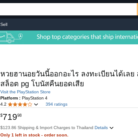
Sell
หวยฮานอยวันนี้ออกอะไร ลงทะเบียนได้เลย สำ
สล็อต pg โบนัสคืนยอดเสีย
Visit the PlayStation Store
Platform :
PlayStation 4
4.2
394 ratings
719
$
98
$123.86 Shipping & Import Charges to Thailand
Details
Only 1 left in stock - order soon.