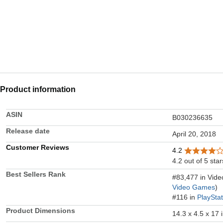
Product information
ASIN
B030236635
Release date
April 20, 2018
Customer Reviews
4.2
4.2 out of 5 star
Best Sellers Rank
#83,477 in Vid
Video Games
)
#116 in
PlaySta
Product Dimensions
14.3 x 4.5 x 17