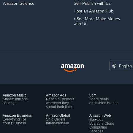
Amazon Science
Self-Publish with Us
Host an Amazon Hub
›
See More Make Money
with Us
English
Amazon Music
Amazon Ads
6pm
Stream millions
Reach customers
Score deals
of songs
wherever they
on fashion brands
spend their time
Amazon Business
AmazonGlobal
Amazon Web
Everything For
Ship Orders
Services
Your Business
Internationally
Scalable Cloud
Computing
Services