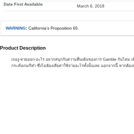
Date First Available
March 6, 2018
WARNING
:
California’s Proposition 65
Product Description
เจองู-หวยออก-อะไร อยากสนุกกับความตื่นเต้นของการ Gamble กันไหม เพียง
กระทั่งเกมกีฬา ซึ่งไม่ต้องเสียค่าใช้จ่ายอะไรทั้งนั้นเลย นอกจากนี้ หา