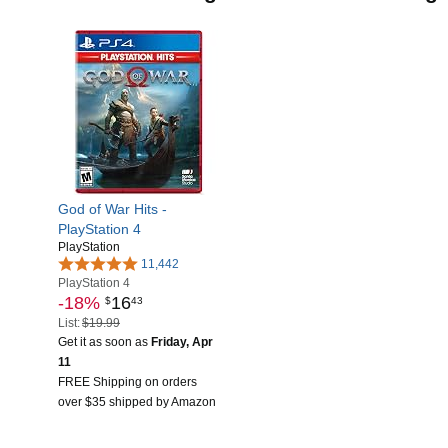
God of War Hits -
PlayStation 4
PlayStation
11,442
PlayStation 4
-18%
16
$
43
List:
$19.99
Get it as soon as
Friday, Apr
11
FREE Shipping on orders
over $35 shipped by Amazon