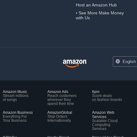
Host an Amazon Hub
›
See More Make Money
with Us
English
Amazon Music
Amazon Ads
6pm
Stream millions
Reach customers
Score deals
of songs
wherever they
on fashion brands
spend their time
Amazon Business
AmazonGlobal
Amazon Web
Everything For
Ship Orders
Services
Your Business
Internationally
Scalable Cloud
Computing
Services