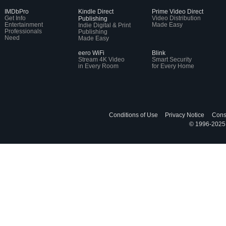
IMDbPro
Kindle Direct
Prime Video Direct
Get Info
Video Distribution
Publishing
Entertainment
Made Easy
Indie Digital & Print
Professionals
Publishing
Need
Made Easy
eero WiFi
Blink
Stream 4K Video
Smart Security
in Every Room
for Every Home
Conditions of Use
Privacy Notice
Cons
© 1996-2025, 