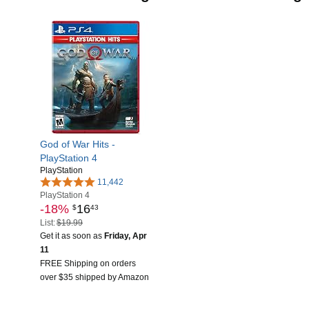
God of War Hits -
PlayStation 4
PlayStation
11,442
PlayStation 4
-18%
16
$
43
List:
$19.99
Get it as soon as
Friday, Apr
11
FREE Shipping on orders
over $35 shipped by Amazon