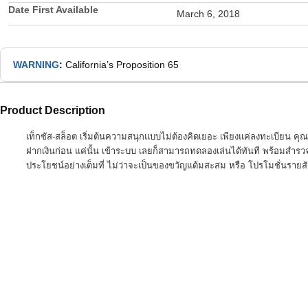
Date First Available
March 6, 2018
WARNING
:
California’s Proposition 65
Product Description
เท็กซัส-สล็อต เริ่มต้นความสนุกแบบไม่ต้องคิดเยอะ เพียงแค่ลงทะเบียน คุณ
ฝากเงินก่อน แค่นั้น เข้าระบบ เลยก็สามารถทดลองเล่นได้ทันที พร้อมสำรว
ประโยชน์อย่างเต็มที่ ไม่ว่าจะเป็นของขวัญแต้มสะสม หรือ โปรโมชั่นรายสั