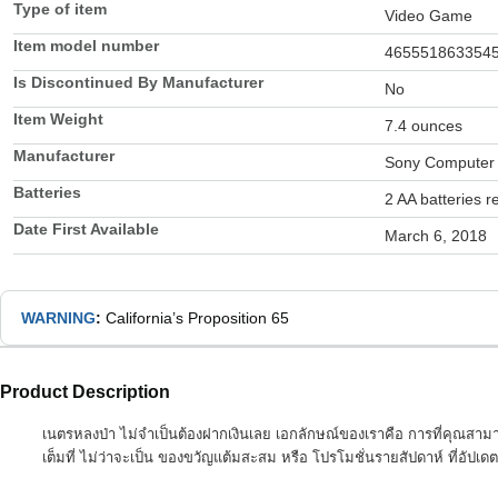
Type of item
Video Game
Item model number
465551863354
Is Discontinued By Manufacturer
No
Item Weight
7.4 ounces
Manufacturer
Sony Computer 
Batteries
2 AA batteries r
Date First Available
March 6, 2018
WARNING
:
California’s Proposition 65
Product Description
เนตรหลงป่า ไม่จำเป็นต้องฝากเงินเลย เอกลักษณ์ของเราคือ การที่คุณสาม
เต็มที่ ไม่ว่าจะเป็น ของขวัญแต้มสะสม หรือ โปรโมชั่นรายสัปดาห์ ที่อัปเด