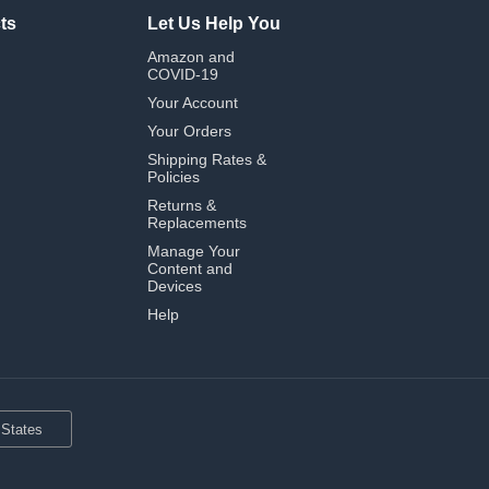
ts
Let Us Help You
Amazon and
COVID-19
Your Account
Your Orders
Shipping Rates &
Policies
Returns &
Replacements
Manage Your
Content and
Devices
Help
 States