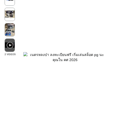
2 VIDEOS