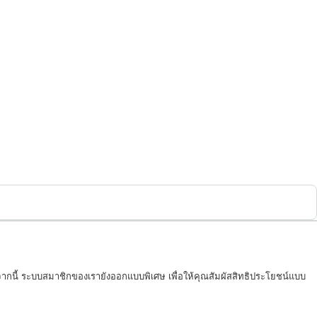
จากนี้ ระบบสมาชิกของเรายังออกแบบพิเศษ เพื่อให้คุณสัมผัสสิทธิประโยชน์แบบ