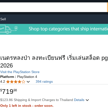
Sell
เนตรหลงป่า ลงทะเบียนฟรี เริ่มเล่นสล็อต 
2026
Visit the PlayStation Store
Platform :
PlayStation 4
4.2
394 ratings
719
$
98
$123.86 Shipping & Import Charges to Thailand
Details
Only 1 left in stock - order soon.