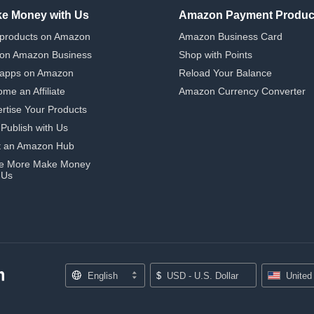
e Money with Us
Amazon Payment Produc
 products on Amazon
Amazon Business Card
 on Amazon Business
Shop with Points
 apps on Amazon
Reload Your Balance
me an Affiliate
Amazon Currency Converter
rtise Your Products
-Publish with Us
t an Amazon Hub
e More Make Money
 Us
English
$
USD - U.S. Dollar
United