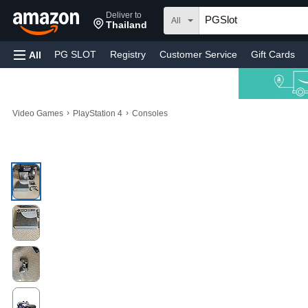
Deliver to
All
Thailand
PG SLOT
Registry
Customer Service
Gift Cards
All
›
›
Video Games
PlayStation 4
Consoles