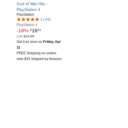
God of War Hits -
PlayStation 4
PlayStation
11,442
PlayStation 4
-18%
16
$
43
List:
$19.99
Get it as soon as
Friday, Apr
11
FREE Shipping on orders
over $35 shipped by Amazon