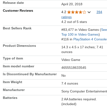
Release date
April 20, 2018
Customer Reviews
4.2
394
ratings
4.2 out of 5 stars
Best Sellers Rank
#83,477 in Video Games (
See
Top 100 in Video Games
)
#116 in
PlayStation 4 Console
Product Dimensions
14.3 x 4.5 x 17 inches; 7.41
ounces
Type of item
Video Game
Item model number
4655518633545
Is Discontinued By Manufacturer
No
Item Weight
7.4 ounces
Manufacturer
Sony Computer Entertainmen
Batteries
2 AA batteries required.
(included)