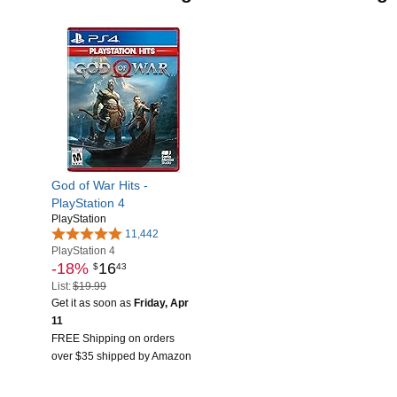
God of War Hits -
PlayStation 4
PlayStation
11,442
PlayStation 4
-18%
16
$
43
List:
$19.99
Get it as soon as
Friday, Apr
11
FREE Shipping on orders
over $35 shipped by Amazon