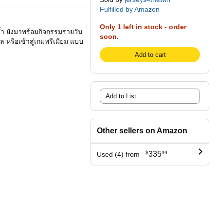
Fulfilled by Amazon
Only 1 left in stock - order
ล้ำ ยังมาพร้อมกิจกรรมรายวัน
soon.
วัล หรือเข้าสู่เกมพรีเมียม แบบ
Add to cart
Add to List
Other sellers on Amazon
$
335
99
Used (4) from