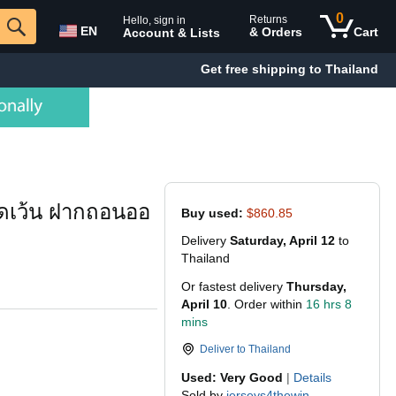
0
Returns
Hello, sign in
EN
& Orders
Cart
Account & Lists
Get free shipping to Thailand
ดเว้น ฝากถอนออ
Buy used:
$860.85
Delivery
Saturday, April 12
to
Thailand
Or fastest delivery
Thursday,
April 10
. Order within
16 hrs 8
mins
Deliver to
Thailand
Used: Very Good
|
Details
Sold by
jerseys4thewin