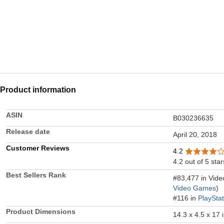
Product information
ASIN
B030236635
Release date
April 20, 2018
Customer Reviews
4.2
4.2 out of 5 star
Best Sellers Rank
#83,477 in Vid
Video Games
)
#116 in
PlaySta
Product Dimensions
14.3 x 4.5 x 17