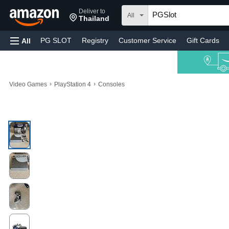
Deliver to
All
Thailand
PG SLOT
Registry
Customer Service
Gift Cards
All
›
›
Video Games
PlayStation 4
Consoles