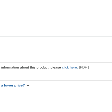
 information about this product, please
click here.
[PDF ]
t a lower price?