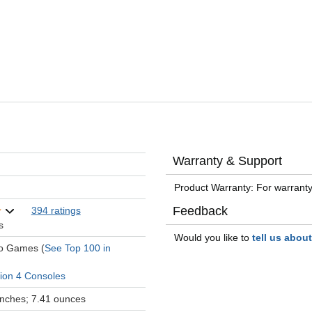
Warranty & Support
Product Warranty: For warranty
Feedback
394 ratings
s
Would you like to
tell us abou
eo Games (
See Top 100 in
tion 4 Consoles
 inches; 7.41 ounces