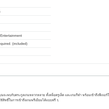
5
Entertainment
equired. (included)
คุณจะพบกับตระกูลเกมหลากหลาย ทั้งสล็อตรูเล็ต และเกมกีฬา พร้อมเข้าถึงฟีเจอร์ใ
ิทธิ์ในการเข้าถึงเกมพรีเมียมได้แบบฟรี ๆ