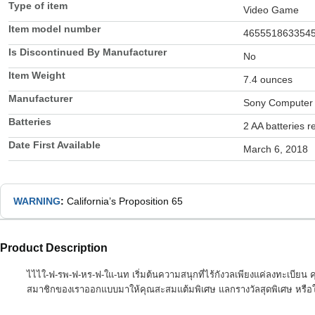
Type of item
Video Game
Item model number
465551863354
Is Discontinued By Manufacturer
No
Item Weight
7.4 ounces
Manufacturer
Sony Computer 
Batteries
2 AA batteries r
Date First Available
March 6, 2018
WARNING
:
California’s Proposition 65
Product Description
ไไไใ-ฟ-รพ-ฟ-หร-ฟ-ใแ-นท เริ่มต้นความสนุกที่ไร้กังวลเพียงแค่ลงทะเบียน 
สมาชิกของเราออกแบบมาให้คุณสะสมแต้มพิเศษ แลกรางวัลสุดพิเศษ หรือใช้ส