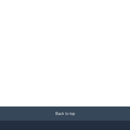
Back to top