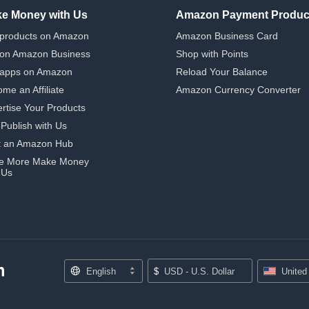
e Money with Us
Amazon Payment Produc
 products on Amazon
Amazon Business Card
 on Amazon Business
Shop with Points
 apps on Amazon
Reload Your Balance
me an Affiliate
Amazon Currency Converter
rtise Your Products
-Publish with Us
t an Amazon Hub
e More Make Money
 Us
English
$
USD - U.S. Dollar
United