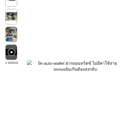
2 VIDEOS