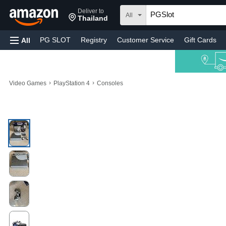
Deliver to
All
Thailand
PG SLOT
Registry
Customer Service
Gift Cards
All
›
›
Video Games
PlayStation 4
Consoles