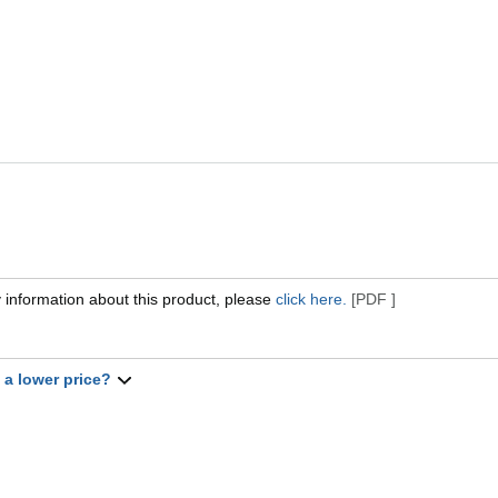
 information about this product, please
click here.
[PDF ]
t a lower price?