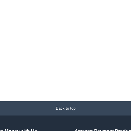
Back to top