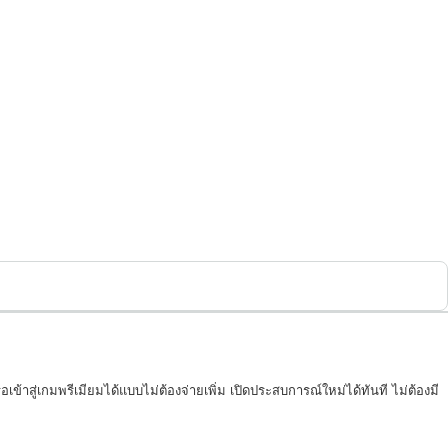
ือเข้าสู่เกมพรีเมียมได้แบบไม่ต้องจ่ายเพิ่ม เปิดประสบการณ์ใหม่ได้ทันที ไม่ต้องมี