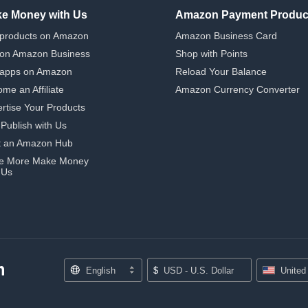
e Money with Us
Amazon Payment Produc
 products on Amazon
Amazon Business Card
 on Amazon Business
Shop with Points
 apps on Amazon
Reload Your Balance
me an Affiliate
Amazon Currency Converter
rtise Your Products
-Publish with Us
t an Amazon Hub
e More Make Money
 Us
English
$
USD - U.S. Dollar
United