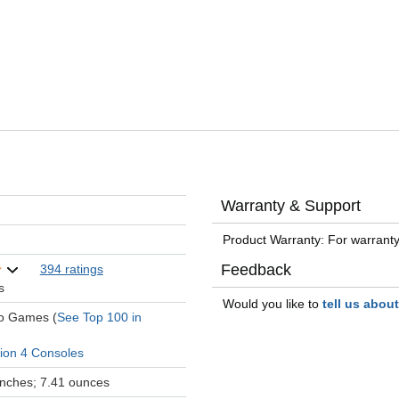
Warranty & Support
Product Warranty: For warranty
Feedback
394 ratings
s
Would you like to
tell us abou
eo Games (
See Top 100 in
tion 4 Consoles
 inches; 7.41 ounces