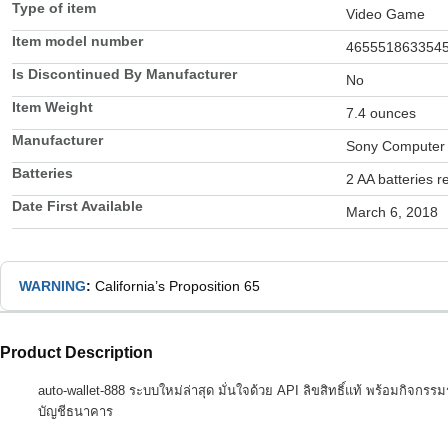
Type of item
Video Game
Item model number
465551863354
Is Discontinued By Manufacturer
No
Item Weight
7.4 ounces
Manufacturer
Sony Computer 
Batteries
2 AA batteries r
Date First Available
March 6, 2018
WARNING
:
California’s Proposition 65
Product Description
auto-wallet-888 ระบบใหม่ล่าสุด มั่นใจด้วย API ลิขสิทธิ์แท้ พร้อมกิจกรรมรา
บัญชีธนาคาร