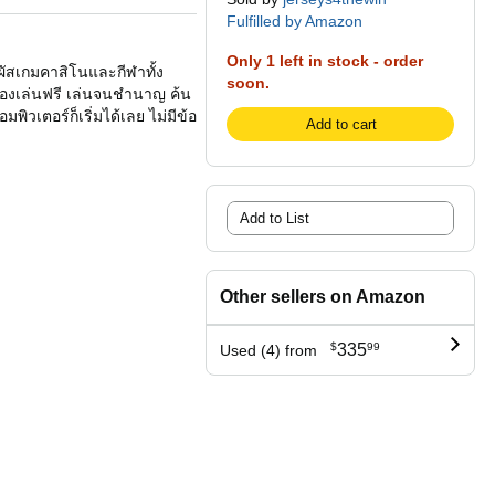
Fulfilled by Amazon
Only 1 left in stock - order
มผัสเกมคาสิโนและกีฬาทั้ง
soon.
ลองเล่นฟรี เล่นจนชำนาญ ค้น
ิวเตอร์ก็เริ่มได้เลย ไม่มีข้อ
Add to cart
Add to List
Other sellers on Amazon
$
335
99
Used (4) from