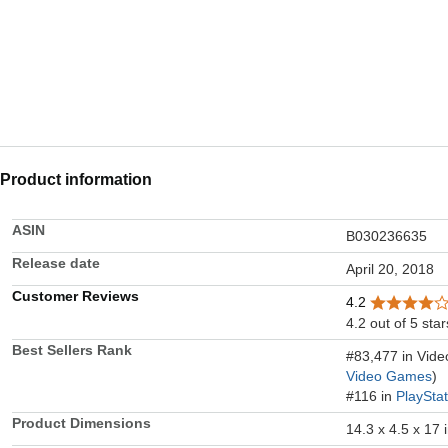
Product information
ASIN
B030236635
Release date
April 20, 2018
Customer Reviews
4.2
4.2 out of 5 star
Best Sellers Rank
#83,477 in Vid
Video Games
)
#116 in
PlaySta
Product Dimensions
14.3 x 4.5 x 17