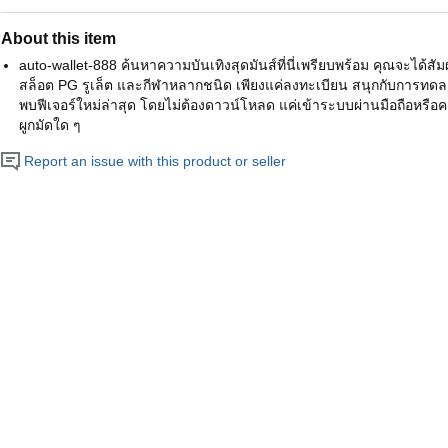
About this item
auto-wallet-888 ค้นหาความบันเทิงสุดมันส์ที่นี่เพรียบพร้อม คุณจะได้สั
สล็อต PG รูเล็ต และกีฬาหลากชนิด เพียงแค่ลงทะเบียน สนุกกับการทด
พบฟีเจอร์ใหม่ล่าสุด โดยไม่ต้องดาวน์โหลด แค่เข้าระบบผ่านมือถือหรือคอมพ
ผูกมัดใด ๆ
Report an issue with this product or seller