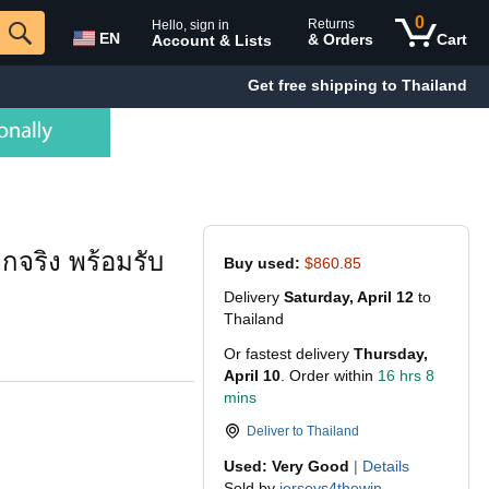
0
Returns
Hello, sign in
EN
& Orders
Cart
Account & Lists
Get free shipping to Thailand
จกจริง พร้อมรับ
Buy used:
$860.85
Delivery
Saturday, April 12
to
Thailand
Or fastest delivery
Thursday,
April 10
. Order within
16 hrs 8
mins
Deliver to
Thailand
Used: Very Good
|
Details
Sold by
jerseys4thewin