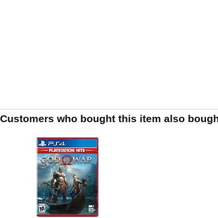
Customers who bought this item also bough