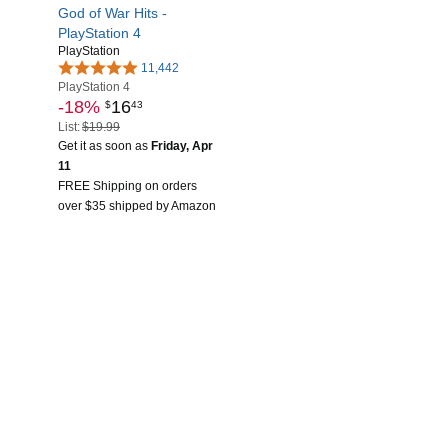
God of War Hits -
PlayStation 4
PlayStation
11,442
PlayStation 4
-18%
16
$
43
List:
$19.99
Get it as soon as
Friday, Apr
11
FREE Shipping on orders
over $35 shipped by Amazon