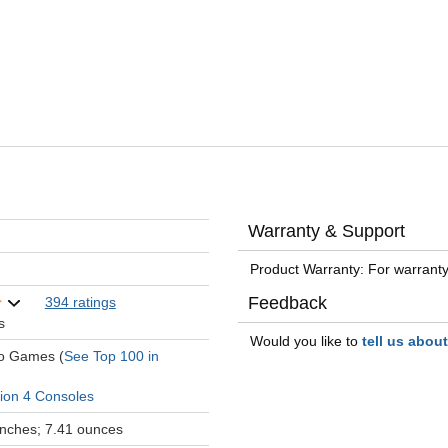
Warranty & Support
Product Warranty: For warranty
Feedback
394 ratings
s
Would you like to
tell us abou
eo Games (
See Top 100 in
tion 4 Consoles
 inches; 7.41 ounces