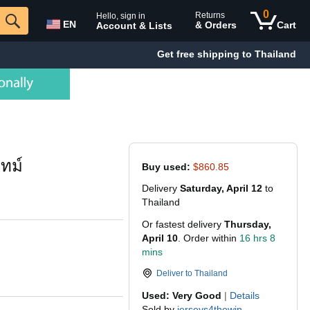
0
Returns
Hello, sign in
EN
& Orders
Cart
Account & Lists
Get free shipping to Thailand
ไทม์
Buy used:
$860.85
Delivery
Saturday, April 12
to
Thailand
Or fastest delivery
Thursday,
April 10
. Order within
16 hrs 8
mins
Deliver to
Thailand
Used: Very Good
|
Details
Sold by
jerseys4thewin