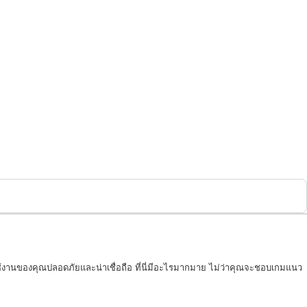
การใช้งานของคุณปลอดภัยและน่าเชื่อถือ ที่นี่มีอะไรมากมาย ไม่ว่าคุณจะชอบเกมแนว