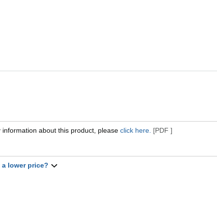
 information about this product, please
click here.
[PDF ]
t a lower price?