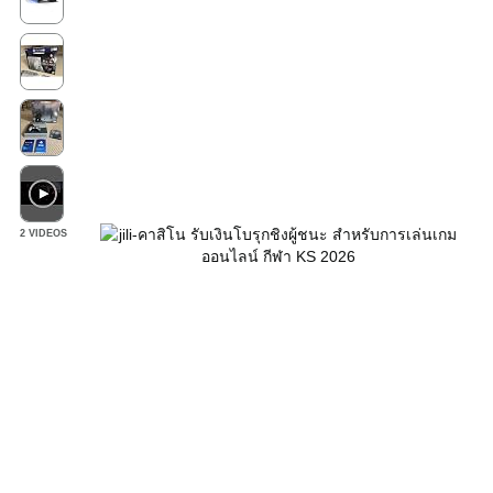
2 VIDEOS