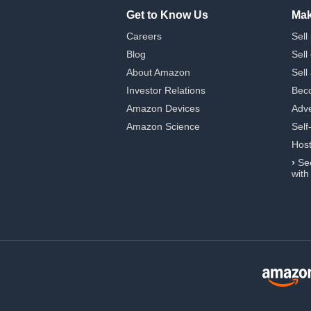
Get to Know Us
Mak
Careers
Sell
Blog
Sell
About Amazon
Sell
Investor Relations
Beco
Amazon Devices
Adve
Amazon Science
Self
Hos
›
Se
with