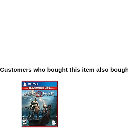
Customers who bought this item also bough