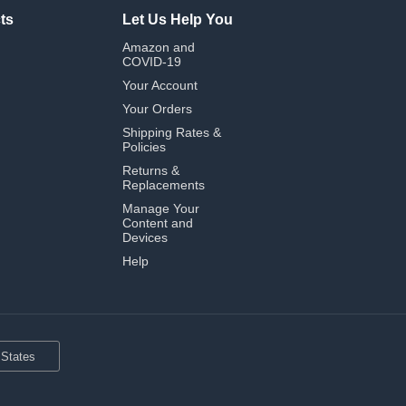
ts
Let Us Help You
Amazon and
COVID-19
Your Account
Your Orders
Shipping Rates &
Policies
Returns &
Replacements
Manage Your
Content and
Devices
Help
 States