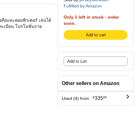
Fulfilled by Amazon
Only 1 left in stock - order
ือถือและคอมพิวเตอร์ เล่นได้
soon.
ทะเบียน โปรโมชั่นราย
Add to cart
Add to List
Other sellers on Amazon
$
335
99
Used (4) from