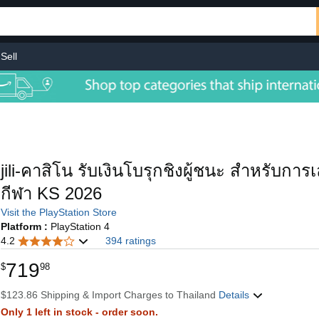
Sell
jili-คาสิโน รับเงินโบรุกชิงผู้ชนะ สำหรับกา
กีฬา KS 2026
Visit the PlayStation Store
Platform :
PlayStation 4
4.2
394 ratings
719
$
98
$123.86 Shipping & Import Charges to Thailand
Details
Only 1 left in stock - order soon.