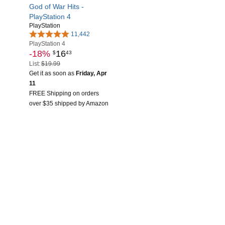
God of War Hits -
PlayStation 4
PlayStation
11,442
PlayStation 4
-18%
16
$
43
List:
$19.99
Get it as soon as
Friday, Apr
11
FREE Shipping on orders
over $35 shipped by Amazon