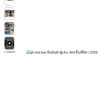
2 VIDEOS