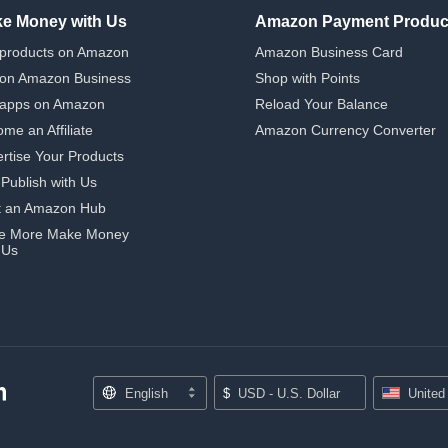
e Money with Us
Amazon Payment Produc
 products on Amazon
Amazon Business Card
 on Amazon Business
Shop with Points
 apps on Amazon
Reload Your Balance
me an Affiliate
Amazon Currency Converter
rtise Your Products
-Publish with Us
t an Amazon Hub
e More Make Money
 Us
English
$
USD - U.S. Dollar
United