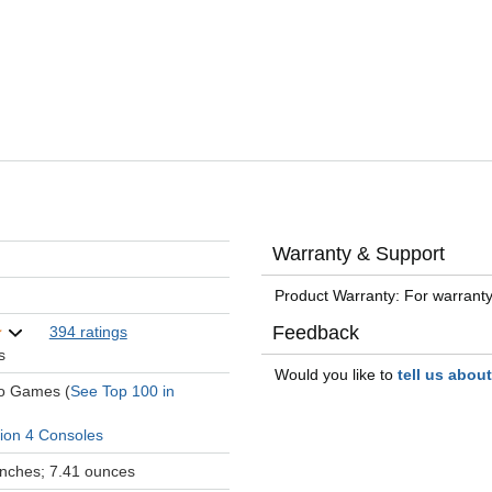
Warranty & Support
Product Warranty: For warranty
Feedback
394 ratings
s
Would you like to
tell us abou
eo Games (
See Top 100 in
tion 4 Consoles
 inches; 7.41 ounces