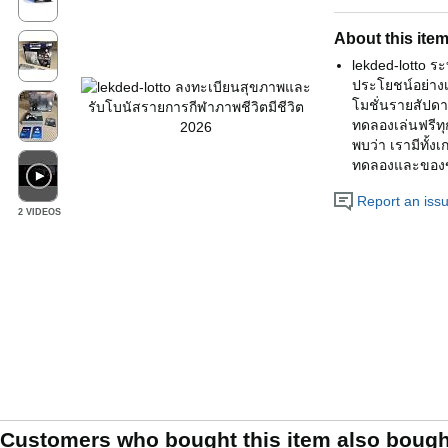
About this ite
lekded-lotto ร
ประโยชน์อย่างเ
โมชั่นรายสัปดา
ทดลองเล่นฟรีทุก
พบว่า เรามีทั้ง
ทดลองและของข
Report an issue
2 VIDEOS
Customers who bought this item also bough