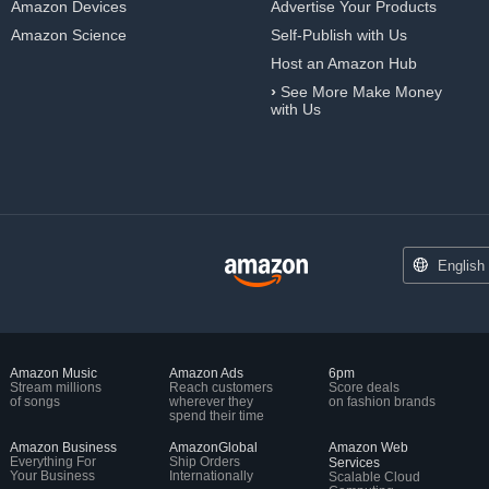
Amazon Devices
Advertise Your Products
Amazon Science
Self-Publish with Us
Host an Amazon Hub
›
See More Make Money
with Us
English
Amazon Music
Amazon Ads
6pm
Stream millions
Reach customers
Score deals
of songs
wherever they
on fashion brands
spend their time
Amazon Business
AmazonGlobal
Amazon Web
Everything For
Ship Orders
Services
Your Business
Internationally
Scalable Cloud