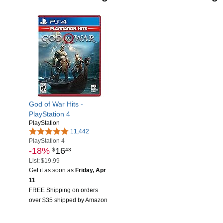
God of War Hits -
PlayStation 4
PlayStation
11,442
PlayStation 4
-18%
16
$
43
List:
$19.99
Get it as soon as
Friday, Apr
11
FREE Shipping on orders
over $35 shipped by Amazon