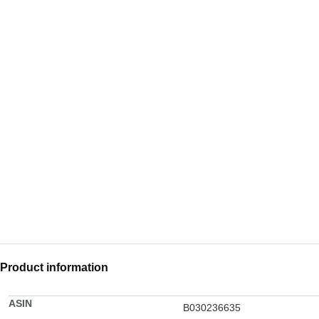
Product information
ASIN
B030236635