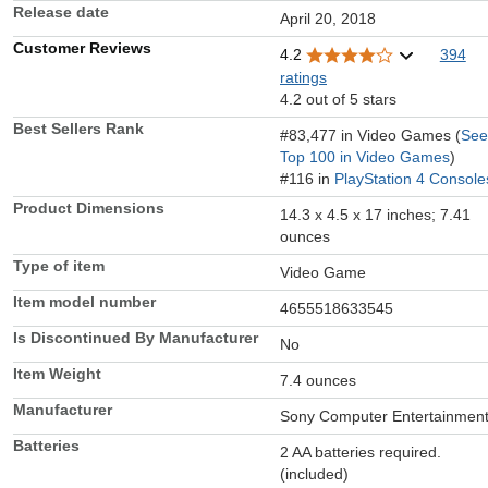
Release date
April 20, 2018
Customer Reviews
4.2
394
ratings
4.2 out of 5 stars
Best Sellers Rank
#83,477 in Video Games (
See
Top 100 in Video Games
)
#116 in
PlayStation 4 Console
Product Dimensions
14.3 x 4.5 x 17 inches; 7.41
ounces
Type of item
Video Game
Item model number
4655518633545
Is Discontinued By Manufacturer
No
Item Weight
7.4 ounces
Manufacturer
Sony Computer Entertainmen
Batteries
2 AA batteries required.
(included)