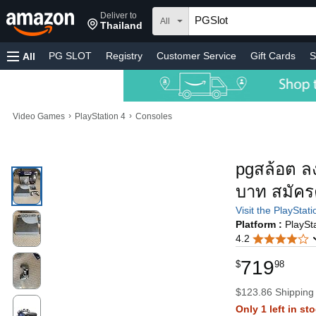
Deliver to
All
Thailand
PG SLOT
Registry
Customer Service
Gift Cards
S
All
›
›
Video Games
PlayStation 4
Consoles
pgสล้อต ลง
บาท สมัคร
Visit the PlayStat
Platform :
PlaySt
4.2
719
$
98
$123.86 Shipping
Only 1 left in st