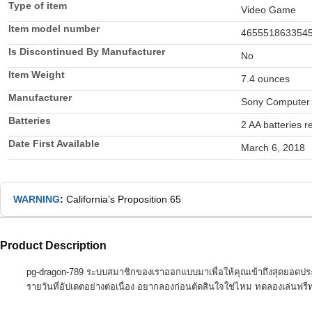
Type of item
Video Game
Item model number
465551863354
Is Discontinued By Manufacturer
No
Item Weight
7.4 ounces
Manufacturer
Sony Computer 
Batteries
2 AA batteries r
Date First Available
March 6, 2018
WARNING
:
California’s Proposition 65
Product Description
pg-dragon-789 ระบบสมาชิกของเราออกแบบมาเพื่อให้คุณเข้าถึงสุดยอดประสบ
รายวันที่อัปเดตอย่างต่อเนื่อง อยากลองก่อนตัดสินใจใช่ไหม ทดลองเล่นฟรีทุกเ