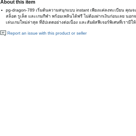
About this item
pg-dragon-789 เริ่มต้นความสนุกแบบ instant เพียงแค่ลงทะเบียน คุณจะ
สล็อต รูเล็ต และเกมกีฬา พร้อมเพลินได้ฟรี ไม่ต้องฝากเงินก่อนเลย นอ
เล่นเกมใหม่ล่าสุด ที่อัปเดตอย่างต่อเนื่อง และสัมผัสฟีเจอร์พิเศษที่เรามีให้
Report an issue with this product or seller