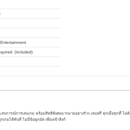
5
Entertainment
equired. (included)
การณ์การเล่นเกม พร้อมสิทธิพิเศษมากมายอย่างรัวๆ เล่นฟรี ทุกเมื่อทุกที่ ไม่
กมได้ทันที ไม่มีข้อผูกมัด เพียงเข้าลิงก์