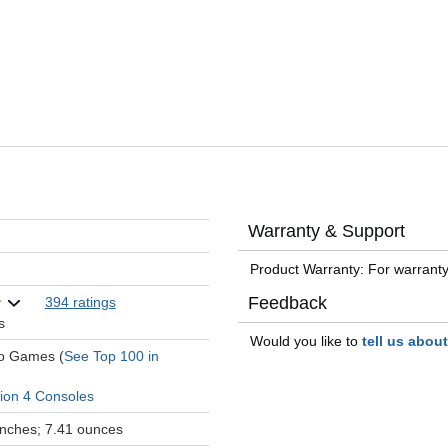
Warranty & Support
Product Warranty: For warranty
Feedback
394 ratings
s
Would you like to
tell us abou
eo Games (
See Top 100 in
tion 4 Consoles
 inches; 7.41 ounces