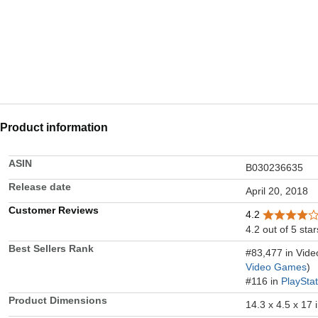
Product information
ASIN
B030236635
Release date
April 20, 2018
Customer Reviews
4.2
4.2 out of 5 star
Best Sellers Rank
#83,477 in Vid
Video Games
)
#116 in
PlaySta
Product Dimensions
14.3 x 4.5 x 17