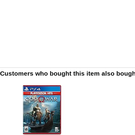
Customers who bought this item also bough