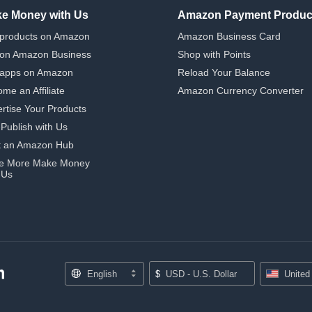
e Money with Us
Amazon Payment Produc
 products on Amazon
Amazon Business Card
 on Amazon Business
Shop with Points
 apps on Amazon
Reload Your Balance
me an Affiliate
Amazon Currency Converter
rtise Your Products
-Publish with Us
t an Amazon Hub
e More Make Money
 Us
English
$
USD - U.S. Dollar
United