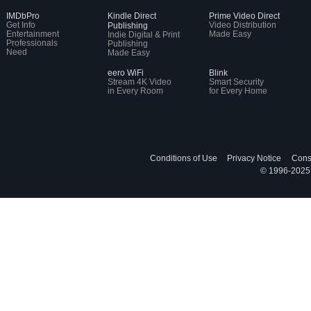
IMDbPro
Kindle Direct
Prime Video Direct
Get Info
Video Distribution
Publishing
Entertainment
Made Easy
Indie Digital & Print
Professionals
Publishing
Need
Made Easy
eero WiFi
Blink
Stream 4K Video
Smart Security
in Every Room
for Every Home
Conditions of Use
Privacy Notice
Cons
© 1996-2025, 