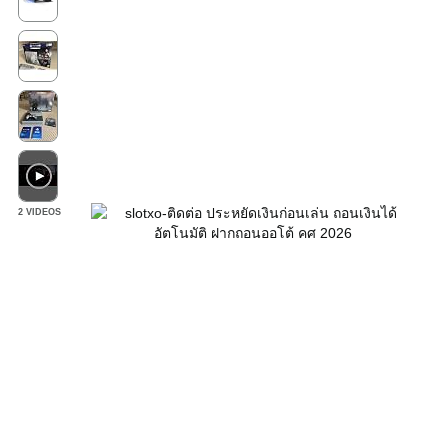
2 VIDEOS