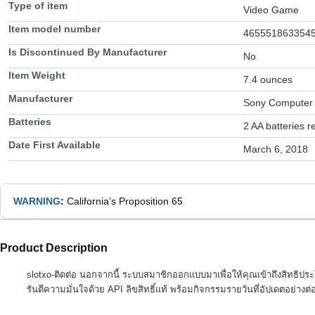
Type of item
Video Game
Item model number
465551863354
Is Discontinued By Manufacturer
No
Item Weight
7.4 ounces
Manufacturer
Sony Computer 
Batteries
2 AA batteries r
Date First Available
March 6, 2018
WARNING
:
California’s Proposition 65
Product Description
slotxo-ติดต่อ นอกจากนี้ ระบบสมาชิกออกแบบมาเพื่อให้คุณเข้าถึงสิทธิปร
รันตีความมั่นใจด้วย API ลิขสิทธิ์แท้ พร้อมกิจกรรมรายวันที่อัปเดตอย่างต่อ