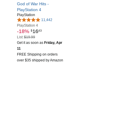
God of War Hits -
PlayStation 4
PlayStation
11,442
PlayStation 4
-18%
16
$
43
List:
$19.99
Get it as soon as
Friday, Apr
11
FREE Shipping on orders
over $35 shipped by Amazon