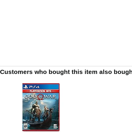
Customers who bought this item also bough