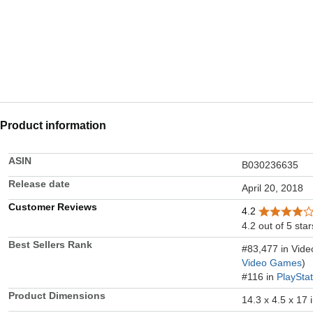
Product information
ASIN
B030236635
Release date
April 20, 2018
Customer Reviews
4.2
4.2 out of 5 star
Best Sellers Rank
#83,477 in Vid
Video Games
)
#116 in
PlaySta
Product Dimensions
14.3 x 4.5 x 17