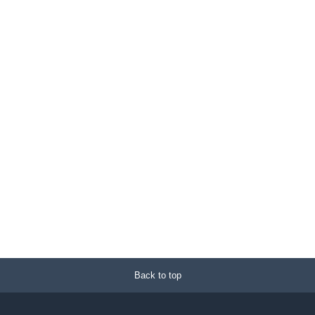
Back to top