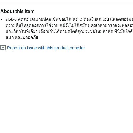
About this item
slotxo-ติดต่อ เล่นเกมที่คุณชื่นชอบได้เลย ไม่ต้องโหลดแอป แพลตฟอร์มร
ความลื่นไหลตลอดการใช้งาน แม้ยังไม่ได้สมัคร คุณก็สามารถลองทดสอบ
และกีฬาในที่เดียว เลือกเล่นได้ตามสไตล์คุณ ระบบใหม่ล่าสุด ที่นี่มั่นใจด้วย
สนุก และปลอดภัย
Report an issue with this product or seller