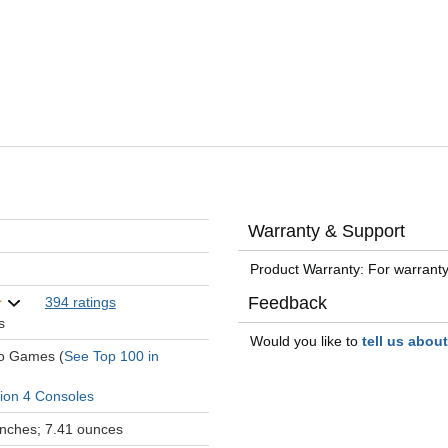
Warranty & Support
Product Warranty: For warranty
Feedback
394 ratings
s
Would you like to
tell us abou
eo Games (
See Top 100 in
tion 4 Consoles
 inches; 7.41 ounces