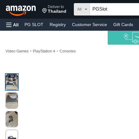
Deliver to
All
Thailand
PG SLOT
Registry
Customer Service
Gift Cards
All
›
›
Video Games
PlayStation 4
Consoles