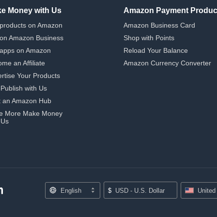
e Money with Us
Amazon Payment Produc
 products on Amazon
Amazon Business Card
 on Amazon Business
Shop with Points
 apps on Amazon
Reload Your Balance
me an Affiliate
Amazon Currency Converter
rtise Your Products
-Publish with Us
t an Amazon Hub
e More Make Money
 Us
English
$
USD - U.S. Dollar
United