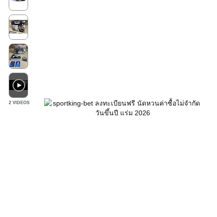
2 VIDEOS