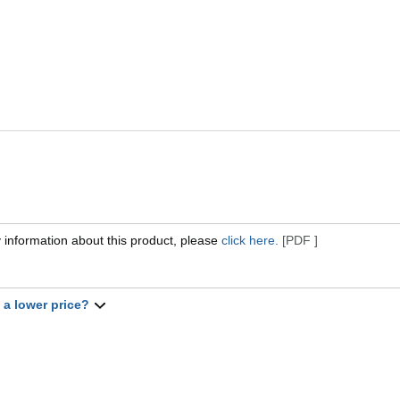
 information about this product, please
click here.
[PDF ]
t a lower price?