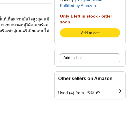
Fulfilled by Amazon
Only 1 left in stock - order
ท้เพื่อความมั่นใจสูงสุด แม้
soon.
นหลายหมวดหมู่ได้เลย พร้อม
อเข้าสู่เกมพรีเมียมแบบไม่
Add to cart
Add to List
Other sellers on Amazon
$
335
99
Used (4) from