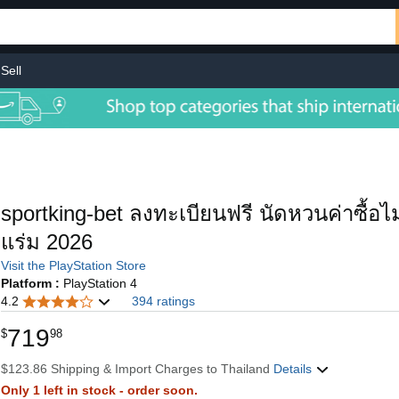
Sell
sportking-bet ลงทะเบียนฟรี นัดหวนค่าซื้อไม่
แร่ม 2026
Visit the PlayStation Store
Platform :
PlayStation 4
4.2
394 ratings
719
$
98
$123.86 Shipping & Import Charges to Thailand
Details
Only 1 left in stock - order soon.