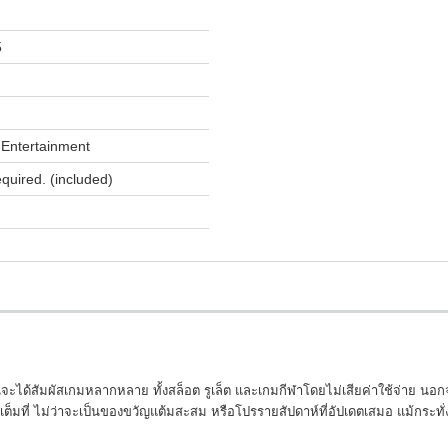
5
Entertainment
equired. (included)
ณจะได้สัมผัสเกมหลากหลาย ทั้งสล็อต รูเล็ต และเกมกีฬาโดยไม่เสียค่าใช้จ่าย นอก
มที่ ไม่ว่าจะเป็นของขวัญแต้มสะสม หรือโปรรายสัปดาห์ที่อัปเดตเสมอ แม้กระทั่ง