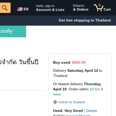
0
Returns
Hello, sign in
EN
& Orders
Cart
Account & Lists
Get free shipping to Thailand
จำกัด วันขึ้นปี
Buy used:
$860.85
Delivery
Saturday, April 12
to
Thailand
Or fastest delivery
Thursday,
April 10
. Order within
16 hrs 8
mins
Deliver to
Thailand
Used: Very Good
|
Details
Sold by
jerseys4thewin