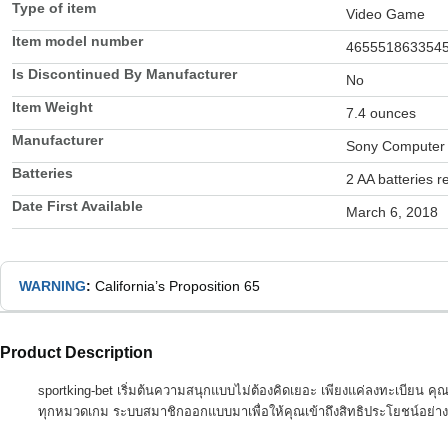
Type of item
Video Game
Item model number
465551863354
Is Discontinued By Manufacturer
No
Item Weight
7.4 ounces
Manufacturer
Sony Computer 
Batteries
2 AA batteries r
Date First Available
March 6, 2018
WARNING
:
California’s Proposition 65
Product Description
sportking-bet เริ่มต้นความสนุกแบบไม่ต้องคิดเยอะ เพียงแค่ลงทะเบียน คุ
ทุกหมวดเกม ระบบสมาชิกออกแบบมาเพื่อให้คุณเข้าถึงสิทธิประโยชน์อย่างเต็