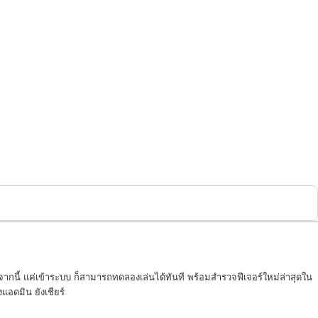
จากนี้ แค่เข้าระบบ ก็สามารถทดลองเล่นได้ทันที พร้อมสำรวจฟีเจอร์ใหม่ล่าสุดใน
แอดมิน ยังเชียร์