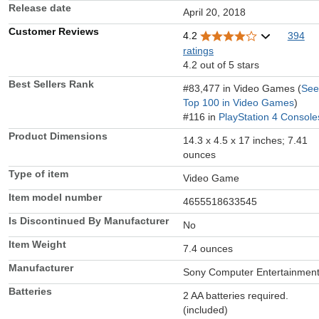
Release date
April 20, 2018
Customer Reviews
4.2
394
ratings
4.2 out of 5 stars
Best Sellers Rank
#83,477 in Video Games (
See
Top 100 in Video Games
)
#116 in
PlayStation 4 Console
Product Dimensions
14.3 x 4.5 x 17 inches; 7.41
ounces
Type of item
Video Game
Item model number
4655518633545
Is Discontinued By Manufacturer
No
Item Weight
7.4 ounces
Manufacturer
Sony Computer Entertainmen
Batteries
2 AA batteries required.
(included)