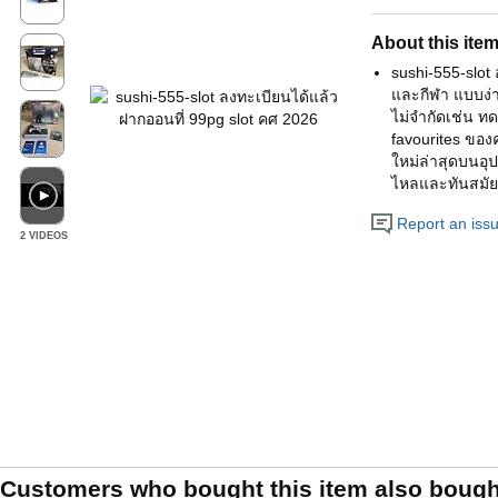
About this ite
sushi-555-slot
และกีฬา แบบง่า
ไม่จำกัดเช่น ท
favourites ของค
ใหม่ล่าสุดบนอุป
ไหลและทันสมัย 
Report an issue
2 VIDEOS
Customers who bought this item also bough