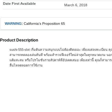
Date First Available
March 6, 2018
WARNING
:
California’s Proposition 65
Product Description
sushi-555-slot เริ่มต้นความสนุกแบบไม่ต้องคิดเยอะ เพียงแค่ลงทะเบียน คุ
สามารถทดลองเล่นทันที พร้อมสำรวจฟีเจอร์ใหม่ล่าสุดในทุกหมวดเกม นอกจา
แต้มสะสม หรือโปรโมชั่นรายสัปดาห์ที่อัปเดตเสมอ เพียงเท่านี้ คุณก็สาม
ลื่นไหลตลอดการใช้งาน