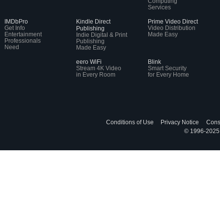
Computing
Services
IMDbPro
Kindle Direct
Prime Video Direct
Get Info
Video Distribution
Publishing
Entertainment
Made Easy
Indie Digital & Print
Professionals
Publishing
Need
Made Easy
eero WiFi
Blink
Stream 4K Video
Smart Security
in Every Room
for Every Home
Conditions of Use
Privacy Notice
Cons
© 1996-2025, 