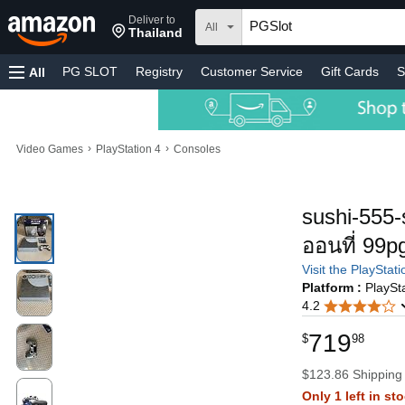
Deliver to
All
Thailand
PG SLOT
Registry
Customer Service
Gift Cards
S
All
›
›
Video Games
PlayStation 4
Consoles
sushi-555-
ออนที่ 99p
Visit the PlayStat
Platform :
PlaySt
4.2
719
$
98
$123.86 Shipping
Only 1 left in st