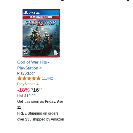
God of War Hits -
PlayStation 4
PlayStation
11,442
PlayStation 4
-18%
16
$
43
List:
$19.99
Get it as soon as
Friday, Apr
11
FREE Shipping on orders
over $35 shipped by Amazon