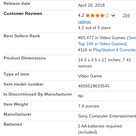
Release date
April 20, 2018
Customer Reviews
4.2
394
ratings
4.2 out of 5 stars
Best Sellers Rank
#83,477 in Video Games (
See
Top 100 in Video Games
)
#116 in
PlayStation 4 Console
Product Dimensions
14.3 x 4.5 x 17 inches; 7.41
ounces
Type of item
Video Game
Item model number
4655518633545
Is Discontinued By Manufacturer
No
Item Weight
7.4 ounces
Manufacturer
Sony Computer Entertainmen
Batteries
2 AA batteries required.
(included)