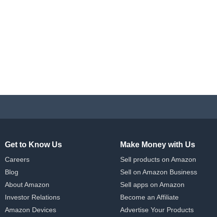
Get to Know Us
Make Money with Us
Careers
Sell products on Amazon
Blog
Sell on Amazon Business
About Amazon
Sell apps on Amazon
Investor Relations
Become an Affiliate
Amazon Devices
Advertise Your Products