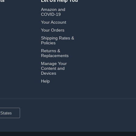
ts
Let Us Help You
Amazon and
COVID-19
Your Account
Your Orders
Shipping Rates &
Policies
Returns &
Replacements
Manage Your
Content and
Devices
Help
 States