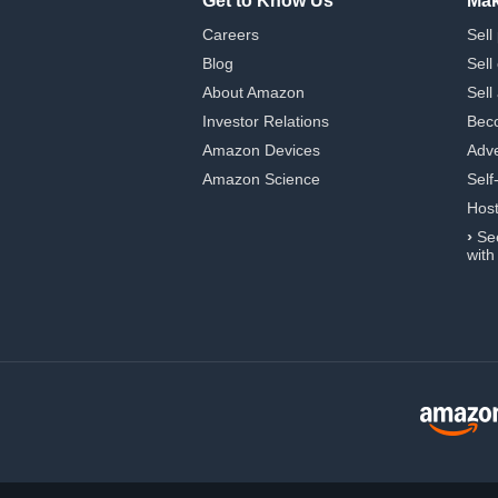
Get to Know Us
Mak
Careers
Sell
Blog
Sell
About Amazon
Sell
Investor Relations
Beco
Amazon Devices
Adve
Amazon Science
Self
Hos
›
Se
with