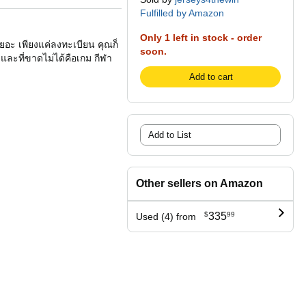
Fulfilled by Amazon
Only 1 left in stock - order
ยอะ เพียงแค่ลงทะเบียน คุณก็
soon.
และที่ขาดไม่ได้คือเกม กีฬา
Add to cart
Add to List
Other sellers on Amazon
$
335
99
Used (4) from