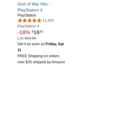
God of War Hits -
PlayStation 4
PlayStation
11,442
PlayStation 4
-18%
16
$
43
List:
$19.99
Get it as soon as
Friday, Apr
11
FREE Shipping on orders
over $35 shipped by Amazon