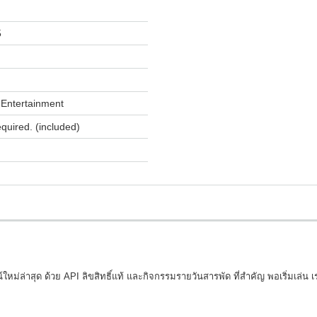
5
Entertainment
equired. (included)
ใหม่ล่าสุด ด้วย API ลิขสิทธิ์แท้ และกิจกรรมรายวันสารพัด ที่สำคัญ พอเริ่มเล่น เ