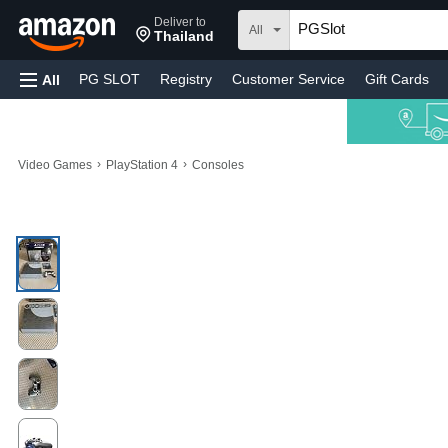
Deliver to
All
Thailand
PG SLOT
Registry
Customer Service
Gift Cards
All
›
›
Video Games
PlayStation 4
Consoles